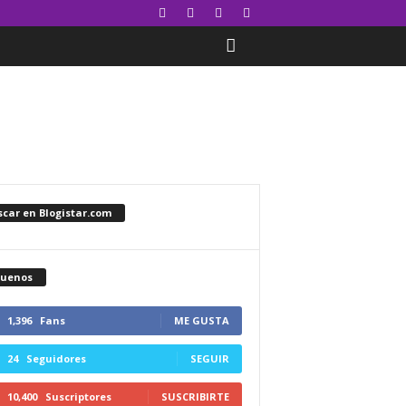
car en Blogistar.com
guenos
1,396
Fans
ME GUSTA
24
Seguidores
SEGUIR
10,400
Suscriptores
SUSCRIBIRTE