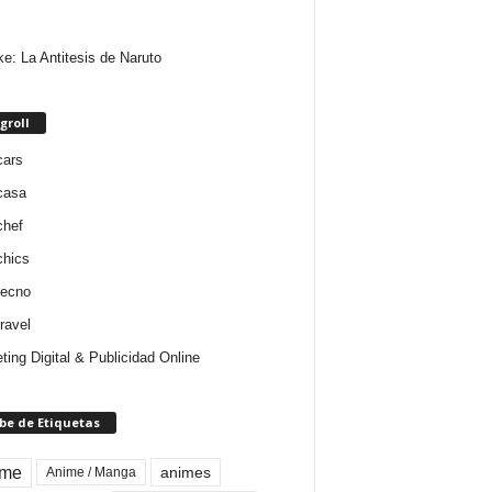
e: La Antitesis de Naruto
groll
cars
casa
chef
chics
tecno
ravel
ting Digital & Publicidad Online
be de Etiquetas
ime
animes
Anime / Manga