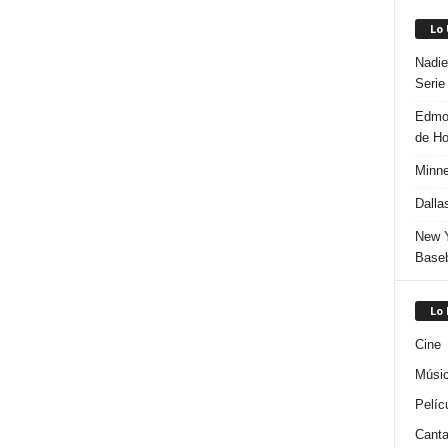
Lo
Nadie
Serie
Edmon
de H
Minne
Dalla
New Y
Baseb
Lo
Cine
Músi
Pelíc
Canta