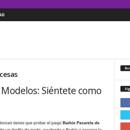
AD
Bus
ncesas
e Modelos: Siéntete como
Sí
onces tienes que probar el juego
Barbie Pasarela de
todo un desfile de moda, ayudando a Barbie a escoger la