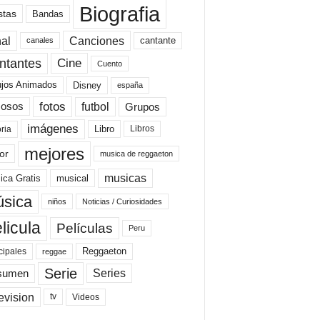
Biografia
stas
Bandas
al
Canciones
cantante
canales
Cine
ntantes
Cuento
ujos Animados
Disney
españa
fotos
futbol
Grupos
osos
imágenes
Libro
oria
Libros
mejores
or
musica de reggaeton
musicas
ica Gratis
musical
sica
niños
Noticias / Curiosidades
licula
Películas
Peru
Reggaeton
cipales
reggae
Serie
Series
sumen
evision
Videos
tv