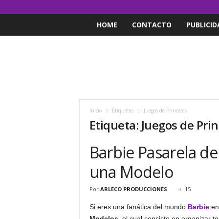
HOME
CONTACTO
PUBLICID
Inicio
Etiquetas
Juegos de Princesas
Etiqueta: Juegos de Pri
Barbie Pasarela d
una Modelo
Por
ARLECO PRODUCCIONES
15
Si eres una fanática del mundo
Barbie
ent
Modelos
, el cual consiste en organizar 