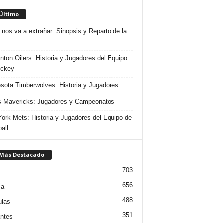
 Último
 nos va a extrañar: Sinopsis y Reparto de la
ton Oilers: Historia y Jugadores del Equipo
ockey
sota Timberwolves: Historia y Jugadores
s Mavericks: Jugadores y Campeonatos
ork Mets: Historia y Jugadores del Equipo de
all
 Más Destacado
703
656
ca
488
ulas
351
ntes