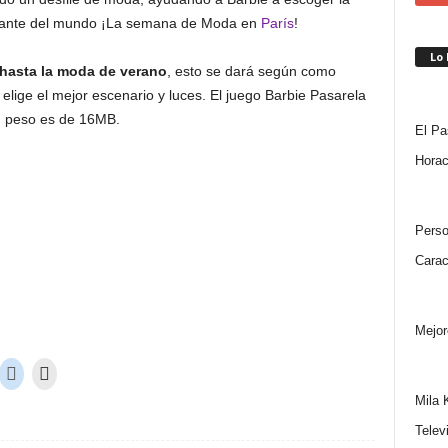
ortante del mundo ¡La semana de Moda en
París
!
Lo
 hasta la moda de verano
, esto se dará según como
elige el mejor escenario y luces. El juego Barbie Pasarela
u peso es de 16MB.
El Pa
Horac
Perso
Carac
Mejor
Mila 
Telev