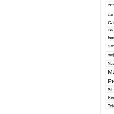
Arti
can
Ca
Dib
fam
hist
mej
Mus
Mú
Pe
Prin
Re
Tel