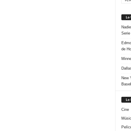
Lo
Nadie
Serie
Edmon
de H
Minne
Dalla
New Y
Baseb
Lo
Cine
Músi
Pelíc