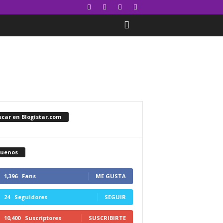
car en Blogistar.com
guenos
1,396
Fans
ME GUSTA
24
Seguidores
SEGUIR
10,400
Suscriptores
SUSCRIBIRTE