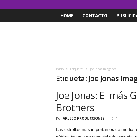
HOME
CONTACTO
PUBLICID
Inicio
Etiquetas
Joe Jonas Imagenes
Etiqueta: Joe Jonas Ima
Joe Jonas: El más 
Brothers
Por
ARLECO PRODUCCIONES
1
Las estrellas más importantes de medio n
público joven y en especial adolescente, 