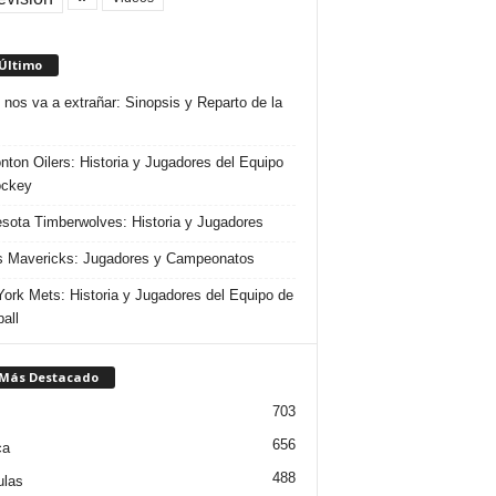
 Último
 nos va a extrañar: Sinopsis y Reparto de la
ton Oilers: Historia y Jugadores del Equipo
ockey
sota Timberwolves: Historia y Jugadores
s Mavericks: Jugadores y Campeonatos
ork Mets: Historia y Jugadores del Equipo de
all
 Más Destacado
703
656
ca
488
ulas