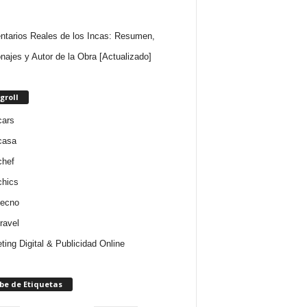
tarios Reales de los Incas: Resumen,
najes y Autor de la Obra [Actualizado]
groll
cars
casa
chef
chics
tecno
ravel
ting Digital & Publicidad Online
be de Etiquetas