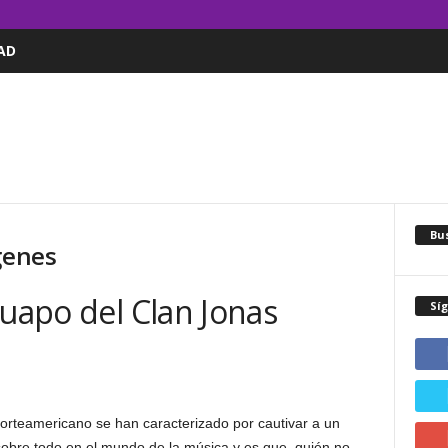
AD
Bus
genes
Guapo del Clan Jonas
Sí
orteamericano se han caracterizado por cautivar a un
sobre todo en el mundo de la música y es que, quién no