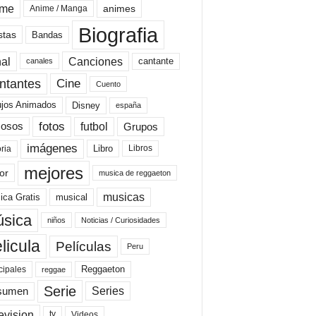
ime
animes
Anime / Manga
Biografia
stas
Bandas
al
Canciones
cantante
canales
Cine
ntantes
Cuento
ujos Animados
Disney
españa
fotos
futbol
Grupos
osos
imágenes
Libro
oria
Libros
mejores
or
musica de reggaeton
musicas
ica Gratis
musical
sica
niños
Noticias / Curiosidades
licula
Películas
Peru
Reggaeton
cipales
reggae
Serie
Series
sumen
evision
Videos
tv