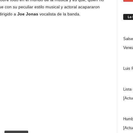
 con su peculiar estilo musical y actoral acapararon
dirigido a
Joe Jonas
vocalista de la banda.
Lo
Salse
Venez
Luis 
Lista
[Actu
Humbe
[Actu