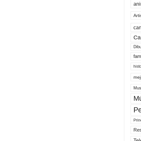
an
Arti
can
Ca
Dib
fam
hist
mej
Mus
Mú
Pe
Prin
Re
Tel