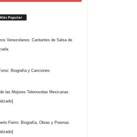
 Más Popular
ros Venezolanos: Cantantes de Salsa de
uela
Fonsi: Biografía y Canciones
 de las Mejores Telenovelas Mexicanas
alizado]
rto Fierro: Biografía, Obras y Poemas
alizado]