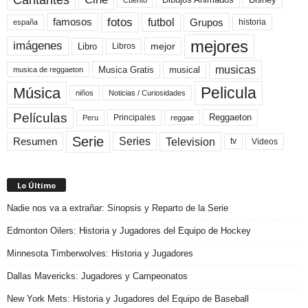
fotos
futbol
Grupos
famosos
historia
españa
mejores
imágenes
mejor
Libro
Libros
musicas
Musica Gratis
musical
musica de reggaeton
Pelicula
Música
niños
Noticias / Curiosidades
Películas
Reggaeton
Principales
Peru
reggae
Serie
Television
Series
Resumen
Videos
tv
Lo Último
Nadie nos va a extrañar: Sinopsis y Reparto de la Serie
Edmonton Oilers: Historia y Jugadores del Equipo de Hockey
Minnesota Timberwolves: Historia y Jugadores
Dallas Mavericks: Jugadores y Campeonatos
New York Mets: Historia y Jugadores del Equipo de Baseball