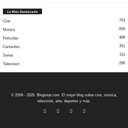
Lo Más Destacado
703
Cine
656
Música
488
Películas
351
Cantantes
311
Series
290
Television
© 2009 - 2026. Blogistar.com. El mejor blog sobre cine, música,
televisión, arte, deportes y más.