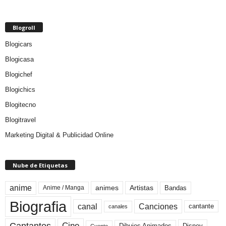
Blogroll
Blogicars
Blogicasa
Blogichef
Blogichics
Blogitecno
Blogitravel
Marketing Digital & Publicidad Online
Nube de Etiquetas
anime
animes
Artistas
Bandas
Anime / Manga
Biografia
canal
Canciones
cantante
canales
Cine
Cantantes
Dibujos Animados
Disney
Cuento