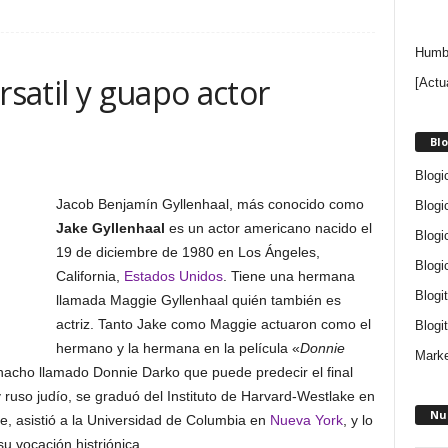
Humbe
rsatil y guapo actor
[Actu
Blo
Blogi
Jacob Benjamín Gyllenhaal, más conocido como
Blogi
Jake Gyllenhaal
es un actor americano nacido el
Blogi
19 de diciembre de 1980 en Los Ángeles,
Blogi
California,
Estados Unidos
. Tiene una hermana
Blogi
llamada Maggie Gyllenhaal quién también es
actriz. Tanto Jake como Maggie actuaron como el
Blogit
hermano y la hermana en la película «
Donnie
Marke
hacho llamado Donnie Darko que puede predecir el final
 ruso judío, se graduó del Instituto de Harvard-Westlake en
Nu
e, asistió a la Universidad de Columbia en
Nueva York
, y lo
u vocación histriónica.