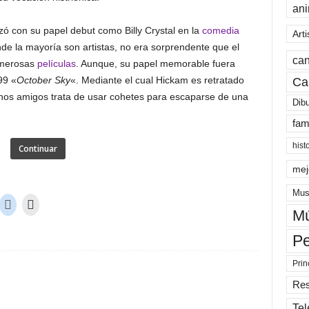
an
 con su papel debut como Billy Crystal en la
comedia
Arti
nde la mayoría son artistas, no era sorprendente que el
can
umerosas
películas
. Aunque, su papel memorable fuera
99 «
October Sky
«. Mediante el cual Hickam es retratado
Ca
unos amigos trata de usar cohetes para escaparse de una
Dib
fam
hist
Continuar
mej
Mus
Mú
Pe
Prin
Re
Tel