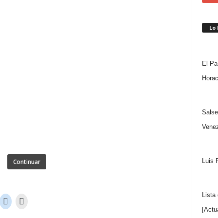
Lo
El Pa
Horac
Salse
Venez
Luis 
Continuar
Lista
[Actu