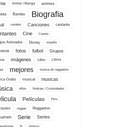
ime
animes
Anime / Manga
Biografia
stas
Bandas
al
Canciones
cantante
canales
Cine
ntantes
Cuento
ujos Animados
Disney
españa
fotos
futbol
Grupos
osos
imágenes
Libro
oria
Libros
mejores
or
musica de reggaeton
musicas
ica Gratis
musical
sica
niños
Noticias / Curiosidades
licula
Películas
Peru
Reggaeton
cipales
reggae
Serie
Series
sumen
evision
Videos
tv