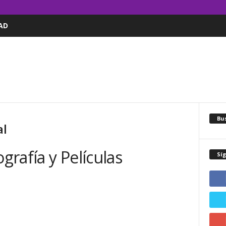
AD
Bus
al
ografía y Películas
Sí