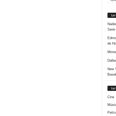
Lo
Nadie
Serie
Edmon
de H
Minne
Dalla
New Y
Baseb
Lo
Cine
Músi
Pelíc