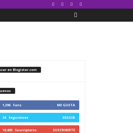
car en Blogistar.com
guenos
1,396
Fans
ME GUSTA
24
Seguidores
SEGUIR
10,400
Suscriptores
SUSCRIBIRTE