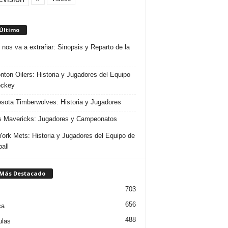
 Último
 nos va a extrañar: Sinopsis y Reparto de la
ton Oilers: Historia y Jugadores del Equipo
ockey
sota Timberwolves: Historia y Jugadores
s Mavericks: Jugadores y Campeonatos
ork Mets: Historia y Jugadores del Equipo de
all
 Más Destacado
703
656
ca
488
ulas