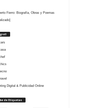
rto Fierro: Biografía, Obras y Poemas
alizado]
groll
cars
casa
chef
chics
tecno
ravel
ting Digital & Publicidad Online
be de Etiquetas