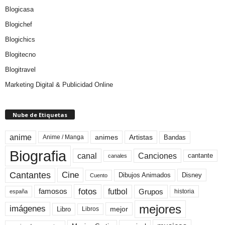
Blogicasa
Blogichef
Blogichics
Blogitecno
Blogitravel
Marketing Digital & Publicidad Online
Nube de Etiquetas
anime
animes
Artistas
Bandas
Anime / Manga
Biografia
canal
Canciones
cantante
canales
Cine
Cantantes
Dibujos Animados
Disney
Cuento
fotos
futbol
Grupos
famosos
historia
españa
mejores
imágenes
mejor
Libro
Libros