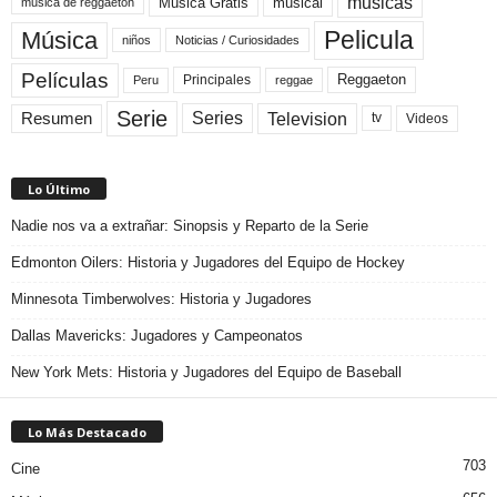
musicas
Musica Gratis
musical
musica de reggaeton
Pelicula
Música
niños
Noticias / Curiosidades
Películas
Reggaeton
Principales
Peru
reggae
Serie
Television
Series
Resumen
Videos
tv
Lo Último
Nadie nos va a extrañar: Sinopsis y Reparto de la Serie
Edmonton Oilers: Historia y Jugadores del Equipo de Hockey
Minnesota Timberwolves: Historia y Jugadores
Dallas Mavericks: Jugadores y Campeonatos
New York Mets: Historia y Jugadores del Equipo de Baseball
Lo Más Destacado
703
Cine