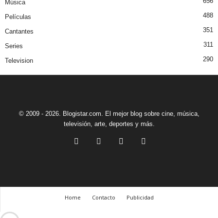
656
Música
488
Películas
351
Cantantes
311
Series
290
Television
© 2009 - 2026. Blogistar.com. El mejor blog sobre cine, música,
televisión, arte, deportes y más.
Home
Contacto
Publicidad