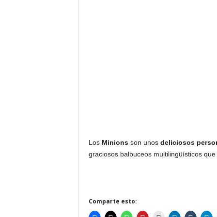
Los
Minions
son unos
deliciosos person
graciosos balbuceos multilingüísticos qu
Comparte esto: