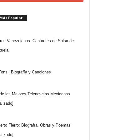
 Más Popular
ros Venezolanos: Cantantes de Salsa de
uela
Fonsi: Biografía y Canciones
 de las Mejores Telenovelas Mexicanas
alizado]
rto Fierro: Biografía, Obras y Poemas
alizado]