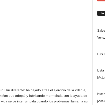
Lo
Salse
Venez
Luis 
Lista
[Actu
 Gru diferente: ha dejado atrás el ejercicio de la villanía,
Humbe
es niñas que adoptó y fabricando mermelada con la ayuda de
[Actu
ica vida se ve interrumpida cuando los problemas llaman a su