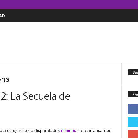
AD
Bus
ons
 2: La Secuela de
Sí
to a su ejército de disparatados
minions
para arrancarnos