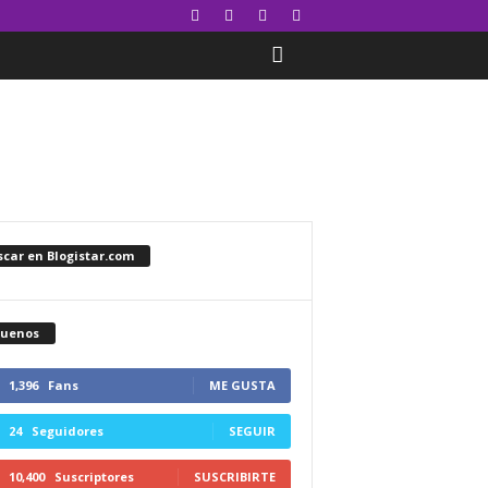
car en Blogistar.com
guenos
1,396
Fans
ME GUSTA
24
Seguidores
SEGUIR
10,400
Suscriptores
SUSCRIBIRTE