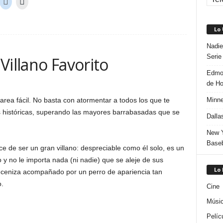
Lo
Nadie
Serie
Villano Favorito
Edmon
de H
Minne
area fácil. No basta con atormentar a todos los que te
 históricas, superando las mayores barrabasadas que se
Dalla
New Y
Baseb
ce de ser un gran villano: despreciable como él solo, es un
y no le importa nada (ni nadie) que se aleje de sus
Lo
r ceniza acompañado por un perro de apariencia tan
.
Cine
Músi
Pelíc