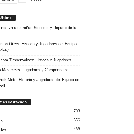
 Último
 nos va a extrañar: Sinopsis y Reparto de la
ton Oilers: Historia y Jugadores del Equipo
ockey
sota Timberwolves: Historia y Jugadores
s Mavericks: Jugadores y Campeonatos
ork Mets: Historia y Jugadores del Equipo de
all
 Más Destacado
703
656
ca
488
ulas