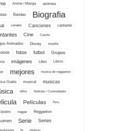
ime
animes
Anime / Manga
Biografia
stas
Bandas
al
Canciones
cantante
canales
Cine
ntantes
Cuento
ujos Animados
Disney
españa
fotos
futbol
Grupos
osos
imágenes
Libro
oria
Libros
mejores
or
musica de reggaeton
musicas
ica Gratis
musical
sica
niños
Noticias / Curiosidades
licula
Películas
Peru
Reggaeton
cipales
reggae
Serie
Series
sumen
evision
Videos
tv