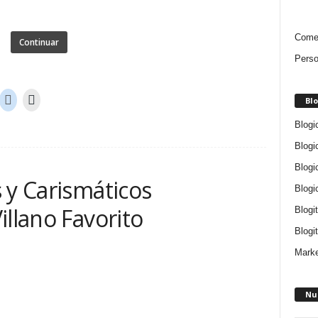
Comen
Continuar
Perso
Blo
Blogi
Blogi
Blogi
 y Carismáticos
Blogi
illano Favorito
Blogi
Blogit
Marke
Nu