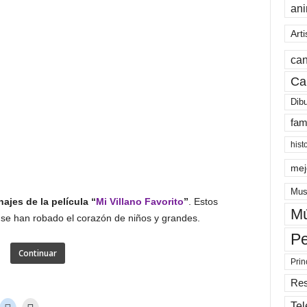
an
Arti
can
Ca
Dib
fam
hist
mej
Mus
ajes de la película “
Mi Villano Favorito
”
. Estos
Mú
e se han robado el corazón de niños y grandes.
Pe
Continuar
Prin
Re
Tel