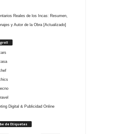
tarios Reales de los Incas: Resumen,
najes y Autor de la Obra [Actualizado]
groll
cars
casa
chef
chics
tecno
ravel
ting Digital & Publicidad Online
be de Etiquetas