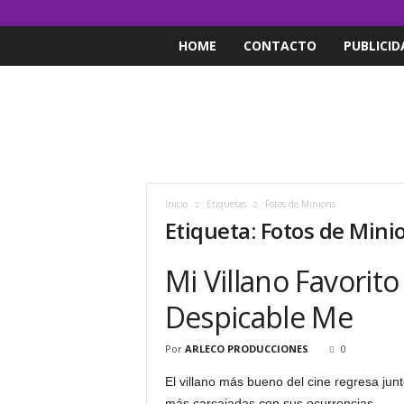
HOME
CONTACTO
PUBLICID
Inicio
Etiquetas
Fotos de Minions
Etiqueta: Fotos de Mini
Mi Villano Favorito
Despicable Me
Por
ARLECO PRODUCCIONES
0
El villano más bueno del cine regresa jun
más carcajadas con sus ocurrencias.