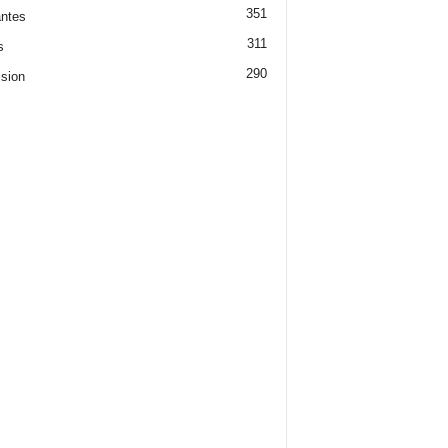
351
ntes
311
s
290
ision