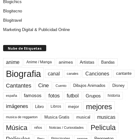
Blogichics
Blogitecno
Blogitravel
Marketing Digital & Publicidad Online
Nube de Etiquetas
anime
animes
Artistas
Bandas
Anime / Manga
Biografia
canal
Canciones
cantante
canales
Cine
Cantantes
Dibujos Animados
Disney
Cuento
fotos
futbol
Grupos
famosos
historia
españa
mejores
imágenes
mejor
Libro
Libros
musicas
Musica Gratis
musical
musica de reggaeton
Pelicula
Música
niños
Noticias / Curiosidades
Películas
Reggaeton
Principales
Peru
reggae