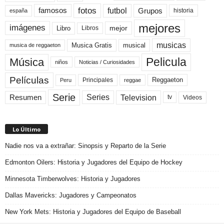
fotos
futbol
Grupos
famosos
historia
españa
mejores
imágenes
mejor
Libro
Libros
musicas
Musica Gratis
musical
musica de reggaeton
Pelicula
Música
niños
Noticias / Curiosidades
Películas
Reggaeton
Principales
Peru
reggae
Serie
Television
Series
Resumen
Videos
tv
Lo Último
Nadie nos va a extrañar: Sinopsis y Reparto de la Serie
Edmonton Oilers: Historia y Jugadores del Equipo de Hockey
Minnesota Timberwolves: Historia y Jugadores
Dallas Mavericks: Jugadores y Campeonatos
New York Mets: Historia y Jugadores del Equipo de Baseball