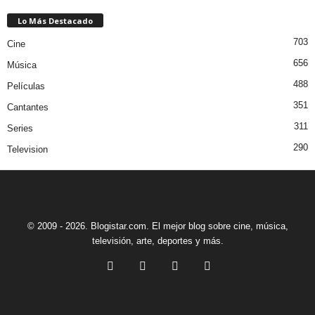
Lo Más Destacado
703
Cine
656
Música
488
Películas
351
Cantantes
311
Series
290
Television
© 2009 - 2026. Blogistar.com. El mejor blog sobre cine, música,
televisión, arte, deportes y más.