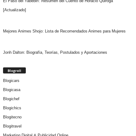
El Paso del Yabebirí: Resumen del Cuento de Horacio Quiroga
[Actualizado]
Mejores Animes Shojo: Lista de Recomendados Animes para Mujeres
Jonh Dalton: Biografía, Teorías, Postulados y Aportaciones
Blogroll
Blogicars
Blogicasa
Blogichef
Blogichics
Blogitecno
Blogitravel
Marketing Digital & Publicidad Online