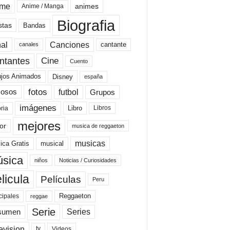
ime
animes
Anime / Manga
Biografia
stas
Bandas
al
Canciones
cantante
canales
Cine
ntantes
Cuento
ujos Animados
Disney
españa
fotos
futbol
Grupos
osos
imágenes
Libro
oria
Libros
mejores
or
musica de reggaeton
musicas
ica Gratis
musical
sica
niños
Noticias / Curiosidades
licula
Películas
Peru
Reggaeton
cipales
reggae
Serie
Series
sumen
evision
Videos
tv