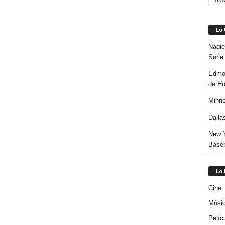
Lo
Nadie
Serie
Edmon
de H
Minne
Dalla
New Y
Baseb
Lo
Cine
Músi
Pelíc