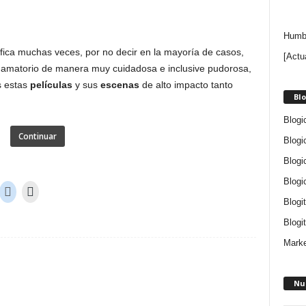
Humbe
ica muchas veces, por no decir en la mayoría de casos,
[Actu
 amatorio
de manera muy cuidadosa e inclusive pudorosa,
s estas
películas
y sus
escenas
de alto impacto tanto
Blo
Blogi
Continuar
Blogi
Blogi
Blogi
Blogi
Blogit
Marke
Nu