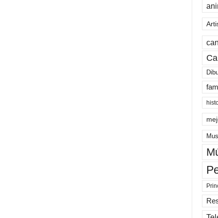
an
Arti
can
Ca
Dib
fam
hist
mej
Mus
Mú
Pe
Prin
Re
Tel