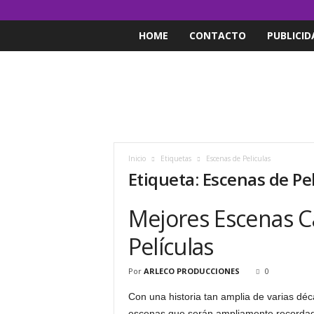
HOME
CONTACTO
PUBLICID
Inicio
Etiquetas
Escenas de Peliculas
Etiqueta: Escenas de Pe
Mejores Escenas C
Películas
Por
ARLECO PRODUCCIONES
0
Con una historia tan amplia de varias dé
escenas que serán ampliamente recordada