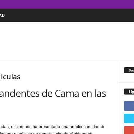
AD
Bus
liculas
andentes de Cama en las
Sí
cadas, el cine nos ha presentado una amplia cantidad de
s por el público en general, siendo rápidamente