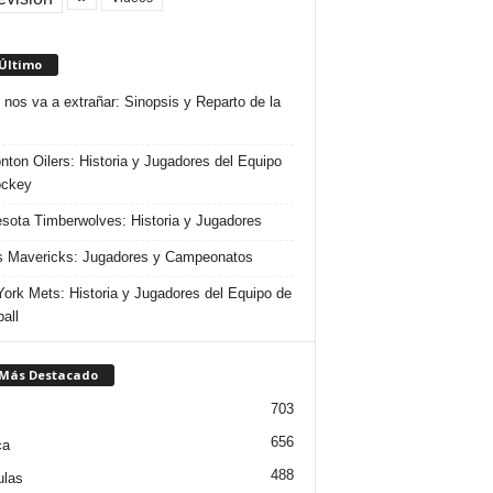
 Último
 nos va a extrañar: Sinopsis y Reparto de la
ton Oilers: Historia y Jugadores del Equipo
ockey
sota Timberwolves: Historia y Jugadores
s Mavericks: Jugadores y Campeonatos
ork Mets: Historia y Jugadores del Equipo de
all
 Más Destacado
703
656
ca
488
ulas