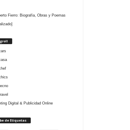
rto Fierro: Biografía, Obras y Poemas
alizado]
groll
cars
casa
chef
chics
tecno
ravel
ting Digital & Publicidad Online
be de Etiquetas