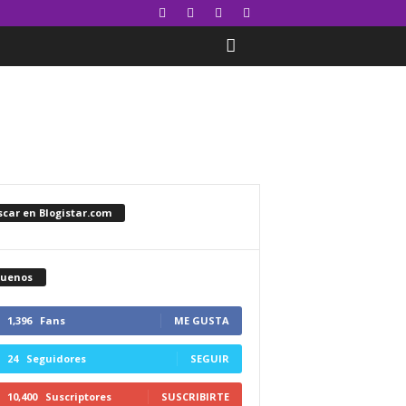
car en Blogistar.com
guenos
1,396
Fans
ME GUSTA
24
Seguidores
SEGUIR
10,400
Suscriptores
SUSCRIBIRTE