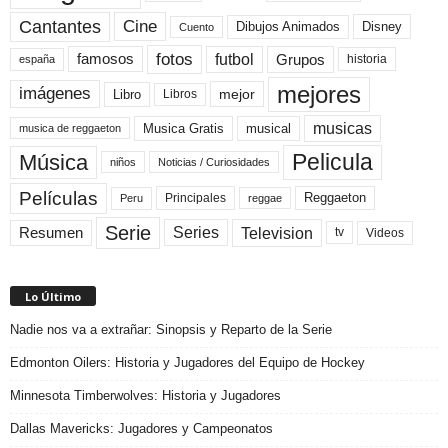
Cine
Cantantes
Dibujos Animados
Disney
Cuento
fotos
futbol
Grupos
famosos
historia
españa
mejores
imágenes
mejor
Libro
Libros
musicas
Musica Gratis
musical
musica de reggaeton
Pelicula
Música
niños
Noticias / Curiosidades
Películas
Reggaeton
Principales
Peru
reggae
Serie
Television
Series
Resumen
Videos
tv
Lo Último
Nadie nos va a extrañar: Sinopsis y Reparto de la Serie
Edmonton Oilers: Historia y Jugadores del Equipo de Hockey
Minnesota Timberwolves: Historia y Jugadores
Dallas Mavericks: Jugadores y Campeonatos