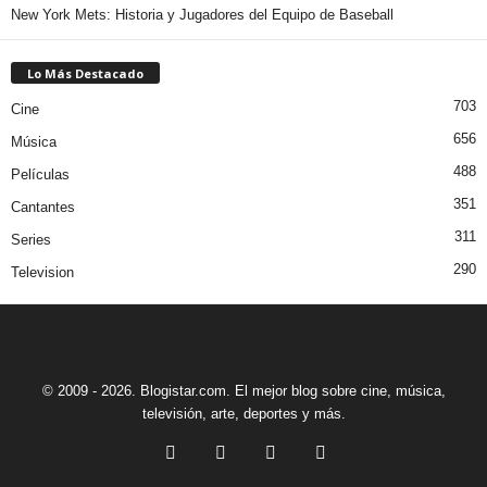
New York Mets: Historia y Jugadores del Equipo de Baseball
Lo Más Destacado
703
Cine
656
Música
488
Películas
351
Cantantes
311
Series
290
Television
© 2009 - 2026. Blogistar.com. El mejor blog sobre cine, música,
televisión, arte, deportes y más.