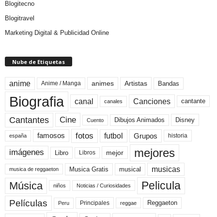
Blogitecno
Blogitravel
Marketing Digital & Publicidad Online
Nube de Etiquetas
anime
animes
Artistas
Bandas
Anime / Manga
Biografia
canal
Canciones
cantante
canales
Cine
Cantantes
Dibujos Animados
Disney
Cuento
fotos
futbol
Grupos
famosos
historia
españa
mejores
imágenes
mejor
Libro
Libros
musicas
Musica Gratis
musical
musica de reggaeton
Pelicula
Música
niños
Noticias / Curiosidades
Películas
Reggaeton
Principales
Peru
reggae