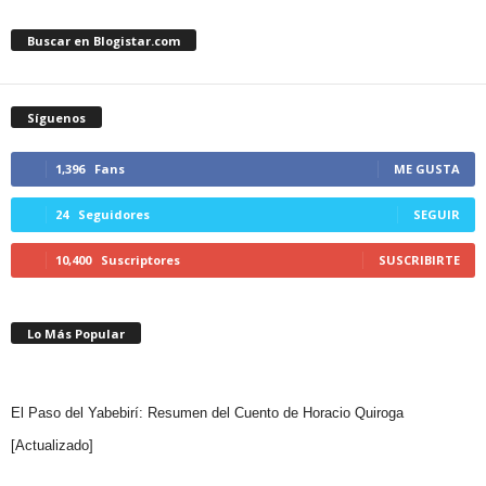
Buscar en Blogistar.com
Síguenos
1,396
Fans
ME GUSTA
24
Seguidores
SEGUIR
10,400
Suscriptores
SUSCRIBIRTE
Lo Más Popular
El Paso del Yabebirí: Resumen del Cuento de Horacio Quiroga
[Actualizado]