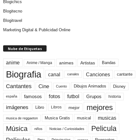
Blogichics
Blogitecno
Blogitravel
Marketing Digital & Publicidad Online
Nube de Etiquetas
anime
animes
Artistas
Bandas
Anime / Manga
Biografia
canal
Canciones
cantante
canales
Cine
Cantantes
Dibujos Animados
Disney
Cuento
fotos
futbol
Grupos
famosos
historia
españa
mejores
imágenes
mejor
Libro
Libros
musicas
Musica Gratis
musical
musica de reggaeton
Pelicula
Música
niños
Noticias / Curiosidades
Películas
Reggaeton
Principales
Peru
reggae