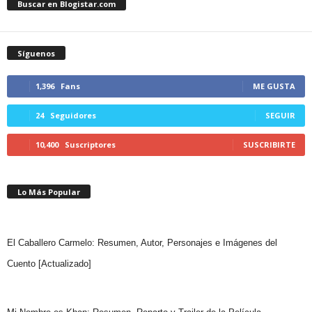
Buscar en Blogistar.com
Síguenos
1,396
Fans
ME GUSTA
24
Seguidores
SEGUIR
10,400
Suscriptores
SUSCRIBIRTE
Lo Más Popular
El Caballero Carmelo: Resumen, Autor, Personajes e Imágenes del
Cuento [Actualizado]