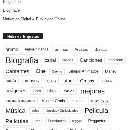
Blogitecno
Blogitravel
Marketing Digital & Publicidad Online
Nube de Etiquetas
anime
animes
Artistas
Bandas
Anime / Manga
Biografia
canal
Canciones
cantante
canales
Cine
Cantantes
Dibujos Animados
Disney
Cuento
fotos
futbol
Grupos
famosos
historia
españa
mejores
imágenes
mejor
Libro
Libros
musicas
Musica Gratis
musical
musica de reggaeton
Pelicula
Música
niños
Noticias / Curiosidades
Películas
Reggaeton
Principales
Peru
reggae