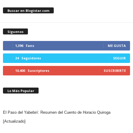
Buscar en Blogistar.com
Síguenos
1,396
Fans
ME GUSTA
24
Seguidores
SEGUIR
10,400
Suscriptores
SUSCRIBIRTE
Lo Más Popular
El Paso del Yabebirí: Resumen del Cuento de Horacio Quiroga
[Actualizado]