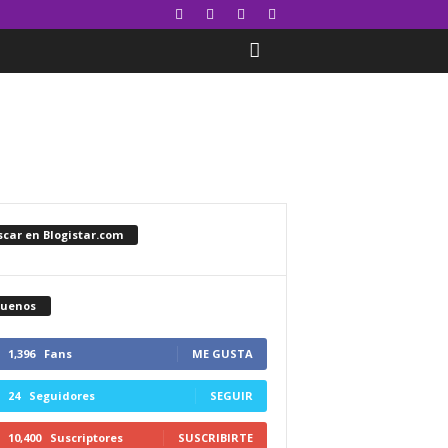
car en Blogistar.com
guenos
1,396
Fans
ME GUSTA
24
Seguidores
SEGUIR
10,400
Suscriptores
SUSCRIBIRTE