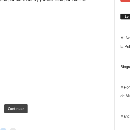
Lo
Mi No
la Pe
Biogr
Mejor
de Mú
Continuar
Manch