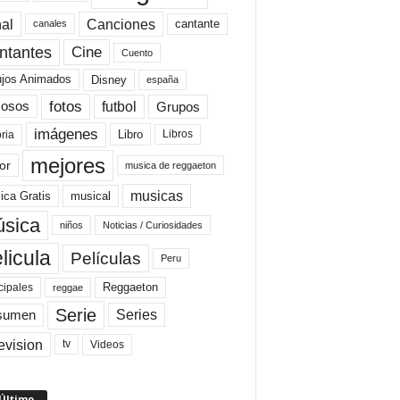
al
Canciones
cantante
canales
Cine
ntantes
Cuento
ujos Animados
Disney
españa
fotos
futbol
Grupos
osos
imágenes
Libro
oria
Libros
mejores
or
musica de reggaeton
musicas
ica Gratis
musical
sica
niños
Noticias / Curiosidades
licula
Películas
Peru
Reggaeton
cipales
reggae
Serie
Series
sumen
evision
Videos
tv
 Último