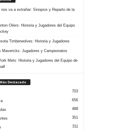
 nos va a extrañar: Sinopsis y Reparto de la
ton Oilers: Historia y Jugadores del Equipo
ockey
sota Timberwolves: Historia y Jugadores
s Mavericks: Jugadores y Campeonatos
ork Mets: Historia y Jugadores del Equipo de
all
 Más Destacado
703
656
ca
488
ulas
351
ntes
311
s