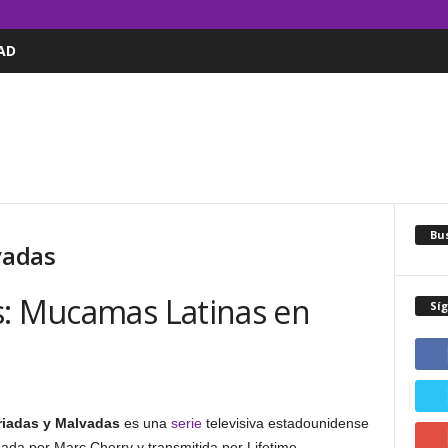
AD
Bus
vadas
s: Mucamas Latinas en
Sí
riadas y Malvadas
es una
serie
televisiva estadounidense
ada por Marc Cherry y transmitida por Lifetime.