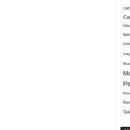
can
Ca
Dib
fam
hist
mej
Mus
Mú
Pe
Prin
Re
Tel
Lo