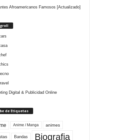
ntes Afroamericanos Famosos [Actualizado]
groll
cars
casa
chef
chics
tecno
ravel
ting Digital & Publicidad Online
be de Etiquetas
ime
animes
Anime / Manga
Biografia
stas
Bandas