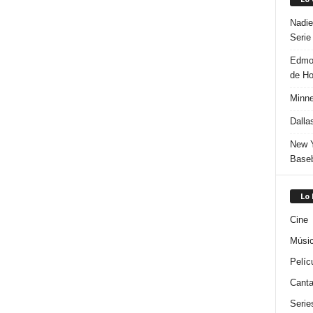
Nadie
Serie
Edmon
de H
Minne
Dalla
New Y
Baseb
Lo
Cine
Músi
Pelíc
Canta
Serie