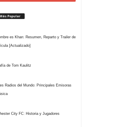
 Más Popular
mbre es Khan: Resumen, Reparto y Trailer de
lícula [Actualizado]
afía de Tom Kaulitz
es Radios del Mundo: Principales Emisoras
sica
ester City FC: Historia y Jugadores