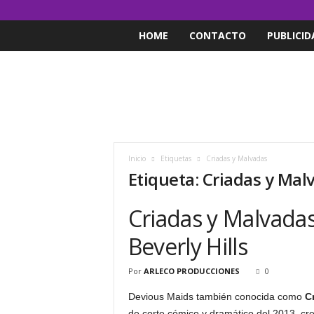
HOME
CONTACTO
PUBLICID
Inicio
Etiquetas
Criadas y Malvadas
Etiqueta: Criadas y Mal
Criadas y Malvada
Beverly Hills
Por
ARLECO PRODUCCIONES
0
Devious Maids también conocida como
C
de corte cómico y dramático del 2013, cre