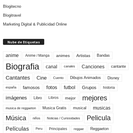
Blogitecno
Blogitravel
Marketing Digital & Publicidad Online
Nube de Etiquetas
anime
animes
Artistas
Bandas
Anime / Manga
Biografia
canal
Canciones
cantante
canales
Cine
Cantantes
Dibujos Animados
Disney
Cuento
fotos
futbol
Grupos
famosos
historia
españa
mejores
imágenes
mejor
Libro
Libros
musicas
Musica Gratis
musical
musica de reggaeton
Pelicula
Música
niños
Noticias / Curiosidades
Películas
Reggaeton
Principales
Peru
reggae