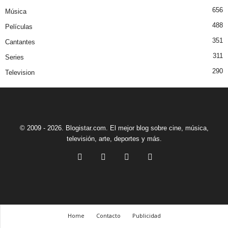
656
Música
488
Películas
351
Cantantes
311
Series
290
Television
© 2009 - 2026. Blogistar.com. El mejor blog sobre cine, música,
televisión, arte, deportes y más.
Home
Contacto
Publicidad