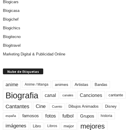
Blogicars
Blogicasa
Blogichef
Blogichics
Blogitecno
Blogitravel
Marketing Digital & Publicidad Online
Nube de Etiquetas
anime
animes
Artistas
Bandas
Anime / Manga
Biografia
canal
Canciones
cantante
canales
Cine
Cantantes
Dibujos Animados
Disney
Cuento
fotos
futbol
Grupos
famosos
historia
españa
mejores
imágenes
mejor
Libro
Libros