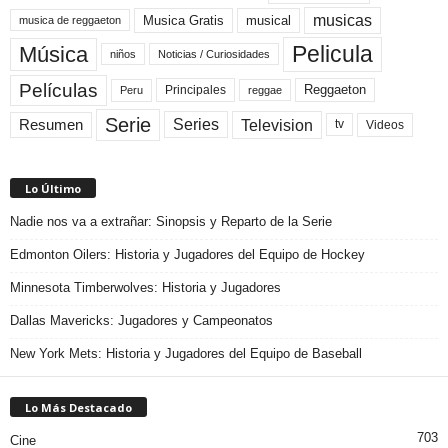
musicas
Musica Gratis
musical
musica de reggaeton
Pelicula
Música
niños
Noticias / Curiosidades
Películas
Reggaeton
Principales
Peru
reggae
Serie
Television
Series
Resumen
Videos
tv
Lo Último
Nadie nos va a extrañar: Sinopsis y Reparto de la Serie
Edmonton Oilers: Historia y Jugadores del Equipo de Hockey
Minnesota Timberwolves: Historia y Jugadores
Dallas Mavericks: Jugadores y Campeonatos
New York Mets: Historia y Jugadores del Equipo de Baseball
Lo Más Destacado
703
Cine