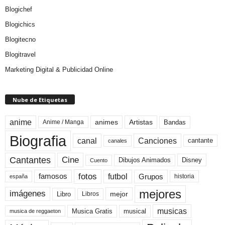
Blogichef
Blogichics
Blogitecno
Blogitravel
Marketing Digital & Publicidad Online
Nube de Etiquetas
anime
animes
Artistas
Bandas
Anime / Manga
Biografia
canal
Canciones
cantante
canales
Cine
Cantantes
Dibujos Animados
Disney
Cuento
fotos
futbol
Grupos
famosos
historia
españa
mejores
imágenes
mejor
Libro
Libros
musicas
Musica Gratis
musical
musica de reggaeton