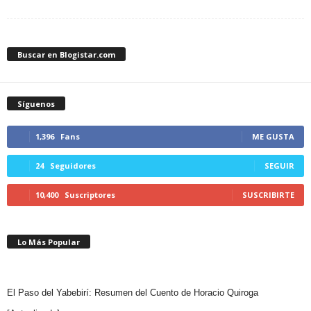
Buscar en Blogistar.com
Síguenos
1,396
Fans
ME GUSTA
24
Seguidores
SEGUIR
10,400
Suscriptores
SUSCRIBIRTE
Lo Más Popular
El Paso del Yabebirí: Resumen del Cuento de Horacio Quiroga