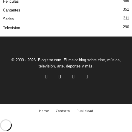
488
Películas
351
Cantantes
311
Series
290
Television
© 2009 - 2026. Blogistar.com. El mejor blog sobre cine, música,
televisión, arte, deportes y más.
Home
Contacto
Publicidad