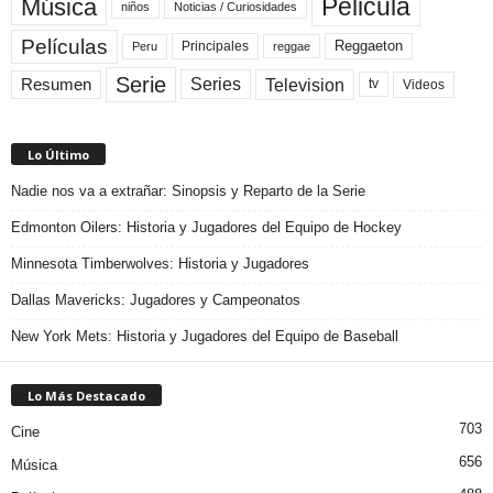
Pelicula
Música
niños
Noticias / Curiosidades
Películas
Reggaeton
Principales
Peru
reggae
Serie
Television
Series
Resumen
Videos
tv
Lo Último
Nadie nos va a extrañar: Sinopsis y Reparto de la Serie
Edmonton Oilers: Historia y Jugadores del Equipo de Hockey
Minnesota Timberwolves: Historia y Jugadores
Dallas Mavericks: Jugadores y Campeonatos
New York Mets: Historia y Jugadores del Equipo de Baseball
Lo Más Destacado
703
Cine
656
Música