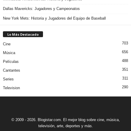
Dallas Mavericks: Jugadores y Campeonatos
New York Mets: Historia y Jugadores del Equipo de Baseball
Lo Más Destacado
703
Cine
656
Música
488
Películas
351
Cantantes
311
Series
290
Television
© 2009 - 2026. Blogistar.com. El mejor blog sobre cine, música,
televisión, arte, deportes y más.