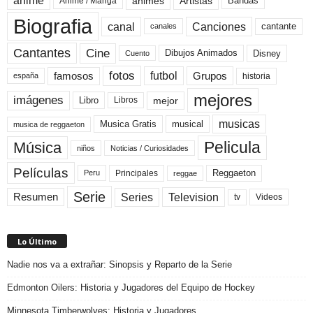
anime
animes
Artistas
Bandas
Anime / Manga
Biografia
canal
Canciones
cantante
canales
Cine
Cantantes
Dibujos Animados
Disney
Cuento
fotos
futbol
Grupos
famosos
historia
españa
mejores
imágenes
mejor
Libro
Libros
musicas
Musica Gratis
musical
musica de reggaeton
Pelicula
Música
niños
Noticias / Curiosidades
Películas
Reggaeton
Principales
Peru
reggae
Serie
Television
Series
Resumen
Videos
tv
Lo Último
Nadie nos va a extrañar: Sinopsis y Reparto de la Serie
Edmonton Oilers: Historia y Jugadores del Equipo de Hockey
Minnesota Timberwolves: Historia y Jugadores