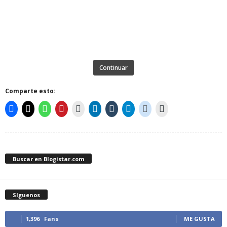
Continuar
Comparte esto:
Buscar en Blogistar.com
Síguenos
1,396
Fans
ME GUSTA