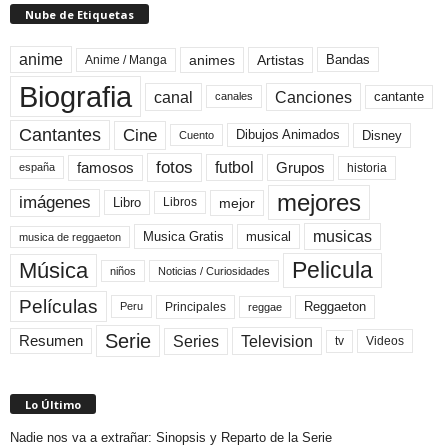
Nube de Etiquetas
anime
animes
Artistas
Bandas
Anime / Manga
Biografia
canal
Canciones
cantante
canales
Cine
Cantantes
Dibujos Animados
Disney
Cuento
fotos
futbol
Grupos
famosos
historia
españa
mejores
imágenes
mejor
Libro
Libros
musicas
Musica Gratis
musical
musica de reggaeton
Pelicula
Música
niños
Noticias / Curiosidades
Películas
Reggaeton
Principales
Peru
reggae
Serie
Television
Series
Resumen
Videos
tv
Lo Último
Nadie nos va a extrañar: Sinopsis y Reparto de la Serie