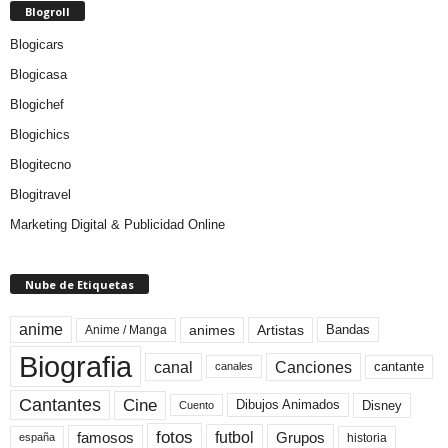
Blogroll
Blogicars
Blogicasa
Blogichef
Blogichics
Blogitecno
Blogitravel
Marketing Digital & Publicidad Online
Nube de Etiquetas
anime
animes
Artistas
Bandas
Anime / Manga
Biografia
canal
Canciones
cantante
canales
Cine
Cantantes
Dibujos Animados
Disney
Cuento
fotos
futbol
Grupos
famosos
historia
españa