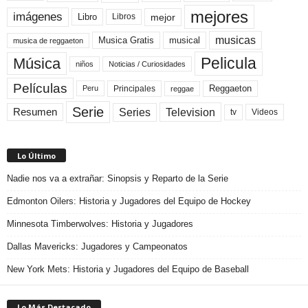
mejores
imágenes
mejor
Libro
Libros
musicas
Musica Gratis
musical
musica de reggaeton
Pelicula
Música
niños
Noticias / Curiosidades
Películas
Reggaeton
Principales
Peru
reggae
Serie
Television
Series
Resumen
Videos
tv
Lo Último
Nadie nos va a extrañar: Sinopsis y Reparto de la Serie
Edmonton Oilers: Historia y Jugadores del Equipo de Hockey
Minnesota Timberwolves: Historia y Jugadores
Dallas Mavericks: Jugadores y Campeonatos
New York Mets: Historia y Jugadores del Equipo de Baseball
Lo Más Destacado