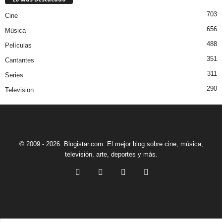
703
Cine
656
Música
488
Películas
351
Cantantes
311
Series
290
Television
© 2009 - 2026. Blogistar.com. El mejor blog sobre cine, música,
televisión, arte, deportes y más.