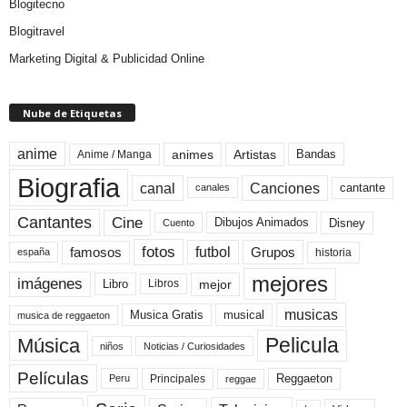
Blogitecno
Blogitravel
Marketing Digital & Publicidad Online
Nube de Etiquetas
anime
animes
Artistas
Bandas
Anime / Manga
Biografia
canal
Canciones
cantante
canales
Cine
Cantantes
Dibujos Animados
Disney
Cuento
fotos
futbol
Grupos
famosos
historia
españa
mejores
imágenes
mejor
Libro
Libros
musicas
Musica Gratis
musical
musica de reggaeton
Pelicula
Música
niños
Noticias / Curiosidades
Películas
Reggaeton
Principales
Peru
reggae