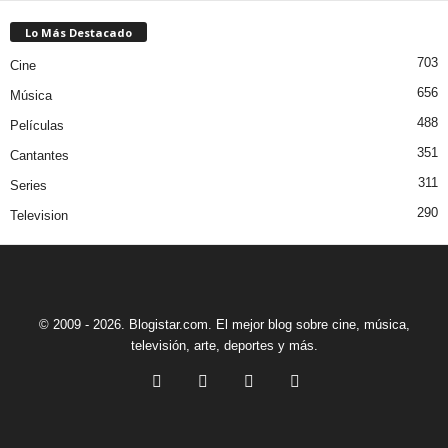
Lo Más Destacado
703
Cine
656
Música
488
Películas
351
Cantantes
311
Series
290
Television
© 2009 - 2026. Blogistar.com. El mejor blog sobre cine, música,
televisión, arte, deportes y más.