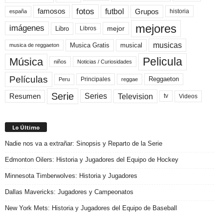
fotos
futbol
Grupos
famosos
historia
españa
mejores
imágenes
mejor
Libro
Libros
musicas
Musica Gratis
musical
musica de reggaeton
Pelicula
Música
niños
Noticias / Curiosidades
Películas
Reggaeton
Principales
Peru
reggae
Serie
Television
Series
Resumen
Videos
tv
Lo Último
Nadie nos va a extrañar: Sinopsis y Reparto de la Serie
Edmonton Oilers: Historia y Jugadores del Equipo de Hockey
Minnesota Timberwolves: Historia y Jugadores
Dallas Mavericks: Jugadores y Campeonatos
New York Mets: Historia y Jugadores del Equipo de Baseball