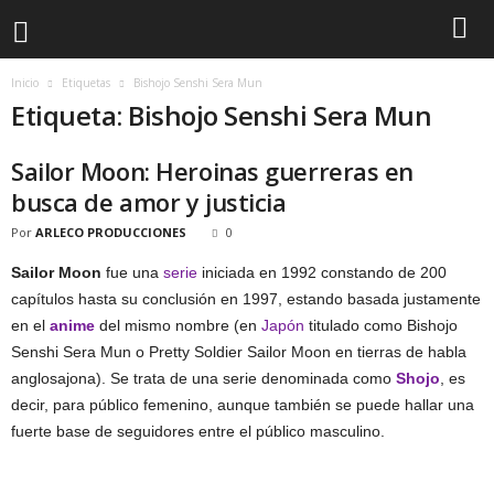
Inicio
Etiquetas
Bishojo Senshi Sera Mun
Etiqueta: Bishojo Senshi Sera Mun
Sailor Moon: Heroinas guerreras en
busca de amor y justicia
Por
ARLECO PRODUCCIONES
0
Sailor Moon
fue una
serie
iniciada en 1992 constando de 200
capítulos hasta su conclusión en 1997, estando basada justamente
en el
anime
del mismo nombre (en
Japón
titulado como Bishojo
Senshi Sera Mun o Pretty Soldier Sailor Moon en tierras de habla
anglosajona). Se trata de una serie denominada como
Shojo
, es
decir, para público femenino, aunque también se puede hallar una
fuerte base de seguidores entre el público masculino.