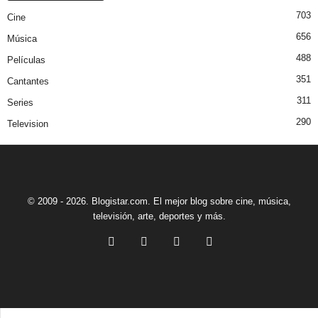
703
Cine
656
Música
488
Películas
351
Cantantes
311
Series
290
Television
© 2009 - 2026. Blogistar.com. El mejor blog sobre cine, música,
televisión, arte, deportes y más.