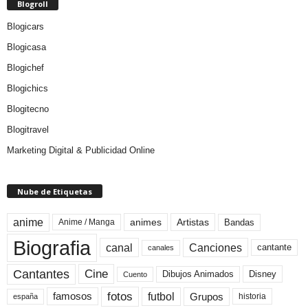
Blogroll
Blogicars
Blogicasa
Blogichef
Blogichics
Blogitecno
Blogitravel
Marketing Digital & Publicidad Online
Nube de Etiquetas
anime
animes
Artistas
Bandas
Anime / Manga
Biografia
canal
Canciones
cantante
canales
Cine
Cantantes
Dibujos Animados
Disney
Cuento
fotos
futbol
Grupos
famosos
historia
españa