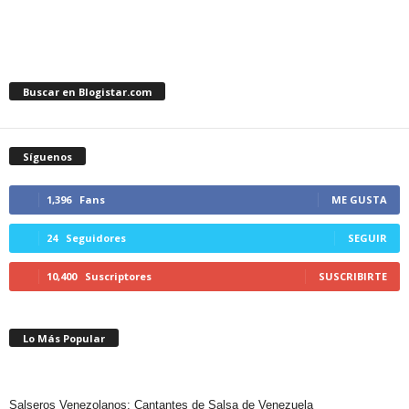
Buscar en Blogistar.com
Síguenos
1,396
Fans
ME GUSTA
24
Seguidores
SEGUIR
10,400
Suscriptores
SUSCRIBIRTE
Lo Más Popular
Salseros Venezolanos: Cantantes de Salsa de Venezuela