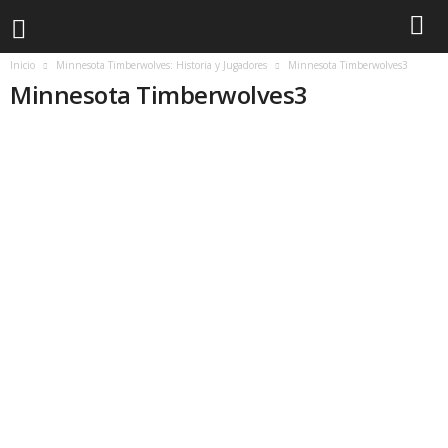
Inicio
Minnesota Timberwolves: Historia y Jugadores
Minnesota Timberwolves3
Minnesota Timberwolves3