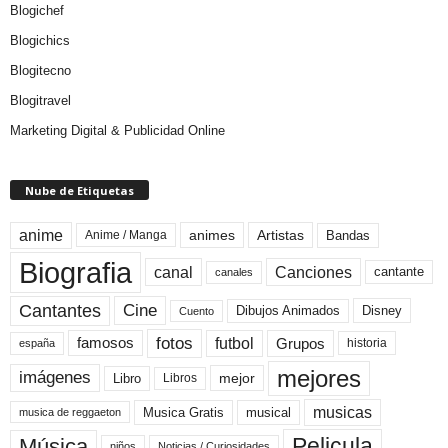
Blogichef
Blogichics
Blogitecno
Blogitravel
Marketing Digital & Publicidad Online
Nube de Etiquetas
anime
animes
Artistas
Bandas
Anime / Manga
Biografia
canal
Canciones
cantante
canales
Cine
Cantantes
Dibujos Animados
Disney
Cuento
fotos
futbol
Grupos
famosos
historia
españa
mejores
imágenes
mejor
Libro
Libros
musicas
Musica Gratis
musical
musica de reggaeton
Pelicula
Música
niños
Noticias / Curiosidades