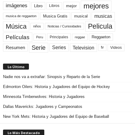
mejores
imágenes
mejor
Libro
Libros
musicas
Musica Gratis
musical
musica de reggaeton
Pelicula
Música
niños
Noticias / Curiosidades
Películas
Reggaeton
Principales
Peru
reggae
Serie
Television
Series
Resumen
Videos
tv
Lo Último
Nadie nos va a extrañar: Sinopsis y Reparto de la Serie
Edmonton Oilers: Historia y Jugadores del Equipo de Hockey
Minnesota Timberwolves: Historia y Jugadores
Dallas Mavericks: Jugadores y Campeonatos
New York Mets: Historia y Jugadores del Equipo de Baseball
Lo Más Destacado