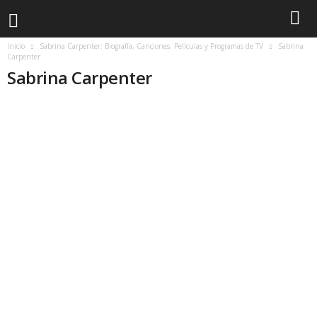
Inicio
Sabrina Carpenter: Biografía, Canciones, Películas y Programas de TV
Sabrina
Carpenter
Sabrina Carpenter