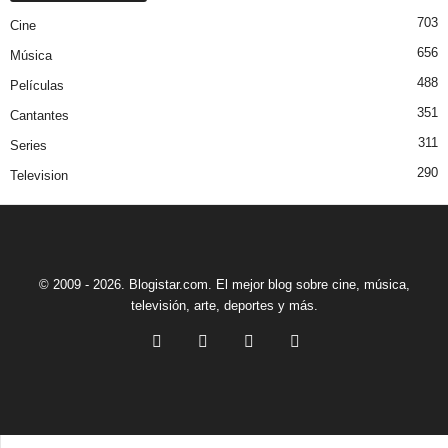
703
Cine
656
Música
488
Películas
351
Cantantes
311
Series
290
Television
© 2009 - 2026. Blogistar.com. El mejor blog sobre cine, música,
televisión, arte, deportes y más.