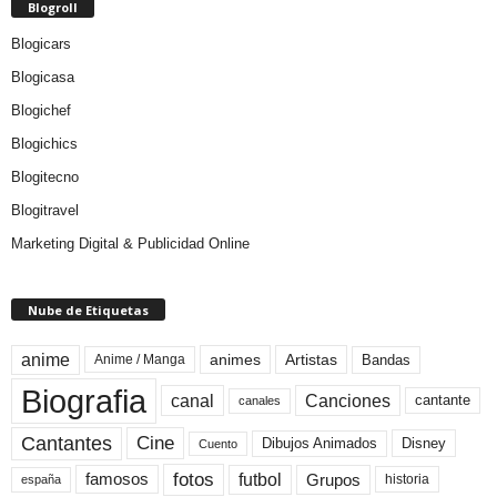
Blogroll
Blogicars
Blogicasa
Blogichef
Blogichics
Blogitecno
Blogitravel
Marketing Digital & Publicidad Online
Nube de Etiquetas
anime
animes
Artistas
Bandas
Anime / Manga
Biografia
canal
Canciones
cantante
canales
Cine
Cantantes
Dibujos Animados
Disney
Cuento
fotos
futbol
Grupos
famosos
historia
españa