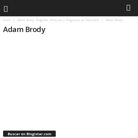
Inicio
Adam Brody: Biografía, Películas y Programas de Televisión
Adam Brody
Adam Brody
Buscar en Blogistar.com