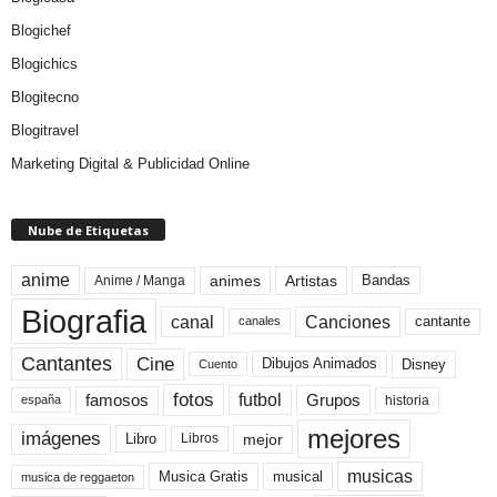
Blogichef
Blogichics
Blogitecno
Blogitravel
Marketing Digital & Publicidad Online
Nube de Etiquetas
anime
animes
Artistas
Bandas
Anime / Manga
Biografia
canal
Canciones
cantante
canales
Cine
Cantantes
Dibujos Animados
Disney
Cuento
fotos
futbol
Grupos
famosos
historia
españa
mejores
imágenes
mejor
Libro
Libros
musicas
Musica Gratis
musical
musica de reggaeton