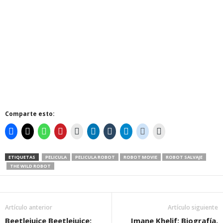
Comparte esto:
ETIQUETAS
PELICULA
PELICULA ROBOT
ROBOT MOVIE
ROBOT SALVAJE
THE WILD ROBOT
Artículo anterior
Artículo siguiente
Beetlejuice Beetlejuice:
Imane Khelif: Biografía,