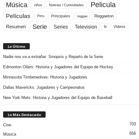
Pelicula
Música
niños
Noticias / Curiosidades
Películas
Reggaeton
Principales
Peru
reggae
Serie
Television
Series
Resumen
Videos
tv
Lo Último
Nadie nos va a extrañar: Sinopsis y Reparto de la Serie
Edmonton Oilers: Historia y Jugadores del Equipo de Hockey
Minnesota Timberwolves: Historia y Jugadores
Dallas Mavericks: Jugadores y Campeonatos
New York Mets: Historia y Jugadores del Equipo de Baseball
Lo Más Destacado
703
Cine
656
Música