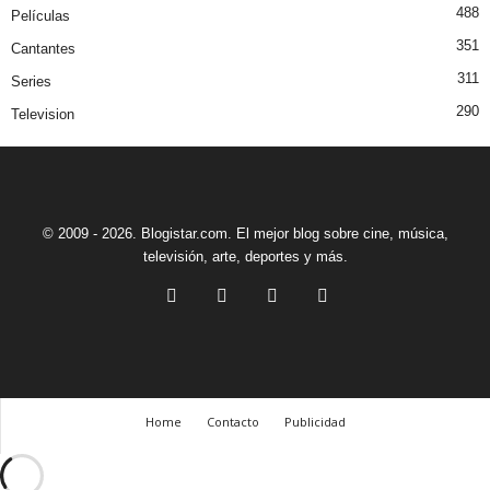
488
Películas
351
Cantantes
311
Series
290
Television
© 2009 - 2026. Blogistar.com. El mejor blog sobre cine, música,
televisión, arte, deportes y más.
Home
Contacto
Publicidad