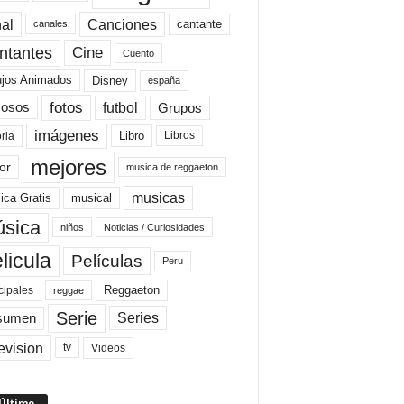
al
Canciones
cantante
canales
Cine
ntantes
Cuento
ujos Animados
Disney
españa
fotos
futbol
Grupos
osos
imágenes
Libro
oria
Libros
mejores
or
musica de reggaeton
musicas
ica Gratis
musical
sica
niños
Noticias / Curiosidades
licula
Películas
Peru
Reggaeton
cipales
reggae
Serie
Series
sumen
evision
Videos
tv
 Último