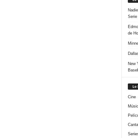
Nadie
Serie
Edmon
de H
Minne
Dalla
New Y
Baseb
Lo
Cine
Músi
Pelíc
Canta
Serie