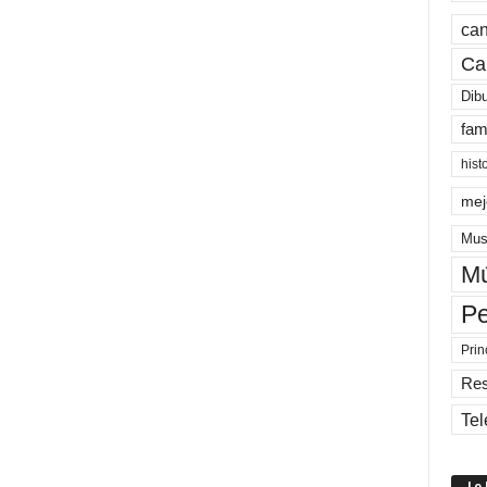
can
Ca
Dib
fam
hist
mej
Mus
Mú
Pe
Prin
Re
Tel
Lo