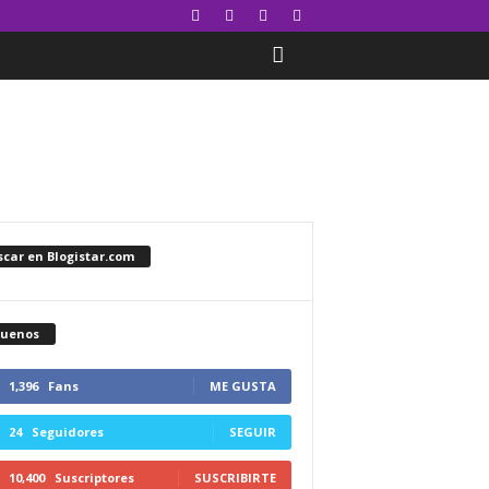
car en Blogistar.com
guenos
1,396
Fans
ME GUSTA
24
Seguidores
SEGUIR
10,400
Suscriptores
SUSCRIBIRTE