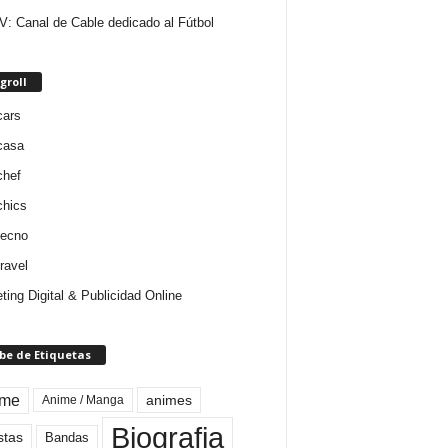
V: Canal de Cable dedicado al Fútbol
groll
cars
casa
chef
chics
tecno
ravel
ting Digital & Publicidad Online
be de Etiquetas
ime
animes
Anime / Manga
Biografia
stas
Bandas