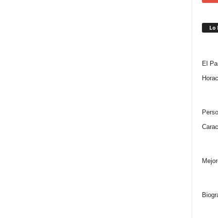
Lo
El Pa
Horac
Perso
Carac
Mejor
Biogr