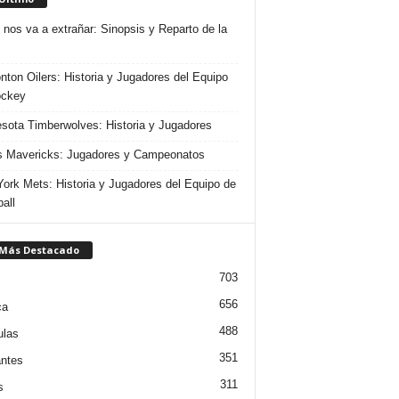
 nos va a extrañar: Sinopsis y Reparto de la
ton Oilers: Historia y Jugadores del Equipo
ockey
sota Timberwolves: Historia y Jugadores
s Mavericks: Jugadores y Campeonatos
ork Mets: Historia y Jugadores del Equipo de
all
 Más Destacado
703
656
ca
488
ulas
351
ntes
311
s