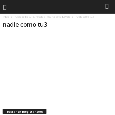
Inicio
Nadie como tú: Sinopsis y Reparto de la Novela
nadie como tu3
nadie como tu3
Buscar en Blogistar.com