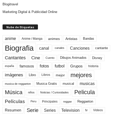
Blogitravel
Marketing Digital & Publicidad Online
Nube de Etiquetas
anime
animes
Artistas
Bandas
Anime / Manga
Biografia
canal
Canciones
cantante
canales
Cine
Cantantes
Dibujos Animados
Disney
Cuento
fotos
futbol
Grupos
famosos
historia
españa
mejores
imágenes
mejor
Libro
Libros
musicas
Musica Gratis
musical
musica de reggaeton
Pelicula
Música
niños
Noticias / Curiosidades
Películas
Reggaeton
Principales
Peru
reggae
Serie
Television
Series
Resumen
Videos
tv