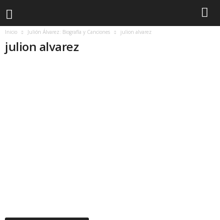
Inicio
Julión Álvarez: Biografía y Canciones
julion alvarez
julion alvarez