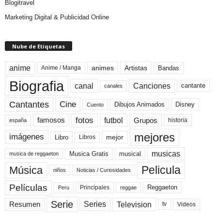
Blogitravel
Marketing Digital & Publicidad Online
Nube de Etiquetas
anime
animes
Artistas
Bandas
Anime / Manga
Biografia
canal
Canciones
cantante
canales
Cine
Cantantes
Dibujos Animados
Disney
Cuento
fotos
futbol
Grupos
famosos
historia
españa
mejores
imágenes
mejor
Libro
Libros
musicas
Musica Gratis
musical
musica de reggaeton
Pelicula
Música
niños
Noticias / Curiosidades
Películas
Reggaeton
Principales
Peru
reggae
Serie
Television
Series
Resumen
Videos
tv