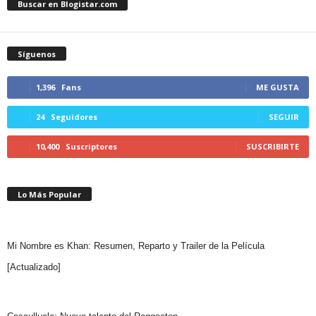
Buscar en Blogistar.com
Síguenos
1,396
Fans
ME GUSTA
24
Seguidores
SEGUIR
10,400
Suscriptores
SUSCRIBIRTE
Lo Más Popular
Mi Nombre es Khan: Resumen, Reparto y Trailer de la Película
[Actualizado]