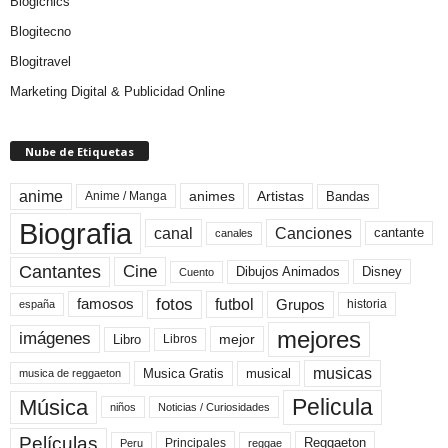
Blogichics
Blogitecno
Blogitravel
Marketing Digital & Publicidad Online
Nube de Etiquetas
anime
animes
Artistas
Bandas
Anime / Manga
Biografia
canal
Canciones
cantante
canales
Cine
Cantantes
Dibujos Animados
Disney
Cuento
fotos
futbol
Grupos
famosos
historia
españa
mejores
imágenes
mejor
Libro
Libros
musicas
Musica Gratis
musical
musica de reggaeton
Pelicula
Música
niños
Noticias / Curiosidades
Películas
Reggaeton
Principales
Peru
reggae