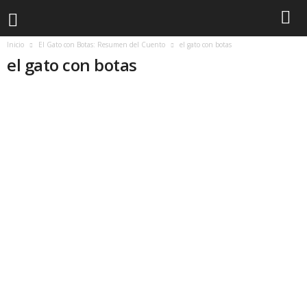
Inicio
El Gato con Botas: Resumen del Cuento
el gato con botas
el gato con botas