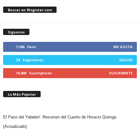
Buscar en Blogistar.com
Síguenos
1,396
Fans
ME GUSTA
24
Seguidores
SEGUIR
10,400
Suscriptores
SUSCRIBIRTE
Lo Más Popular
El Paso del Yabebirí: Resumen del Cuento de Horacio Quiroga
[Actualizado]