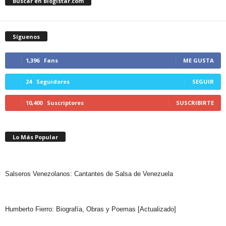
Buscar en Blogistar.com
Síguenos
1,396
Fans
ME GUSTA
24
Seguidores
SEGUIR
10,400
Suscriptores
SUSCRIBIRTE
Lo Más Popular
Salseros Venezolanos: Cantantes de Salsa de Venezuela
Humberto Fierro: Biografía, Obras y Poemas [Actualizado]