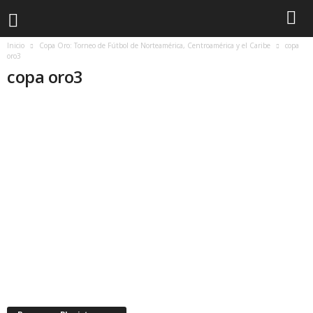
Inicio
Copa Oro: Torneo de Fútbol de Norteamérica, Centroamérica y el Caribe
copa
oro3
copa oro3