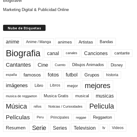
Blogitravel
Marketing Digital & Publicidad Online
Nube de Etiquetas
anime
animes
Artistas
Bandas
Anime / Manga
Biografia
canal
Canciones
cantante
canales
Cine
Cantantes
Dibujos Animados
Disney
Cuento
fotos
futbol
Grupos
famosos
historia
españa
mejores
imágenes
mejor
Libro
Libros
musicas
Musica Gratis
musical
musica de reggaeton
Pelicula
Música
niños
Noticias / Curiosidades
Películas
Reggaeton
Principales
Peru
reggae
Serie
Television
Series
Resumen
Videos
tv