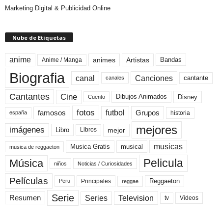
Marketing Digital & Publicidad Online
Nube de Etiquetas
anime
animes
Artistas
Bandas
Anime / Manga
Biografia
canal
Canciones
cantante
canales
Cine
Cantantes
Dibujos Animados
Disney
Cuento
fotos
futbol
Grupos
famosos
historia
españa
mejores
imágenes
mejor
Libro
Libros
musicas
Musica Gratis
musical
musica de reggaeton
Pelicula
Música
niños
Noticias / Curiosidades
Películas
Reggaeton
Principales
Peru
reggae
Serie
Television
Series
Resumen
Videos
tv