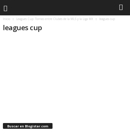
Inicio
Leagues Cup: Torneo entre Clubes de la MLS y la Liga MX
leagues cup
leagues cup
Buscar en Blogistar.com