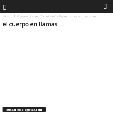
Inicio
El Cuerpo en Llamas: ¿De qué trata? y Reparto
el cuerpo en llamas
el cuerpo en llamas
Buscar en Blogistar.com