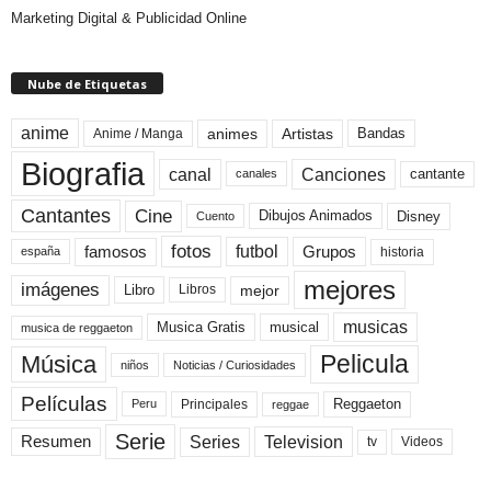
Marketing Digital & Publicidad Online
Nube de Etiquetas
anime
animes
Artistas
Bandas
Anime / Manga
Biografia
canal
Canciones
cantante
canales
Cine
Cantantes
Dibujos Animados
Disney
Cuento
fotos
futbol
Grupos
famosos
historia
españa
mejores
imágenes
mejor
Libro
Libros
musicas
Musica Gratis
musical
musica de reggaeton
Pelicula
Música
niños
Noticias / Curiosidades
Películas
Reggaeton
Principales
Peru
reggae
Serie
Television
Series
Resumen
Videos
tv