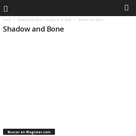
Inicio
Shadow and Bone: Sinopsis de la Serie
Shadow and Bone
Shadow and Bone
Buscar en Blogistar.com