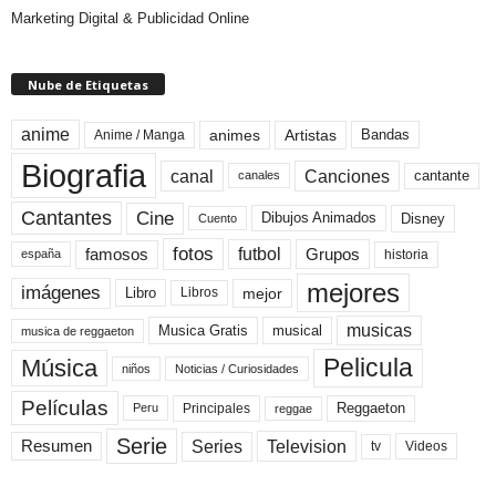
Marketing Digital & Publicidad Online
Nube de Etiquetas
anime
animes
Artistas
Bandas
Anime / Manga
Biografia
canal
Canciones
cantante
canales
Cine
Cantantes
Dibujos Animados
Disney
Cuento
fotos
futbol
Grupos
famosos
historia
españa
mejores
imágenes
mejor
Libro
Libros
musicas
Musica Gratis
musical
musica de reggaeton
Pelicula
Música
niños
Noticias / Curiosidades
Películas
Reggaeton
Principales
Peru
reggae
Serie
Television
Series
Resumen
Videos
tv