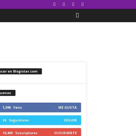
car en Blogistar.com
guenos
1,396
Fans
ME GUSTA
24
Seguidores
SEGUIR
10,400
Suscriptores
SUSCRIBIRTE