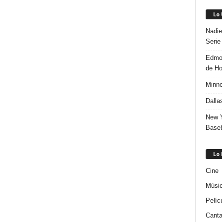
Lo
Nadie
Serie
Edmon
de H
Minne
Dalla
New Y
Baseb
Lo
Cine
Músi
Pelíc
Canta