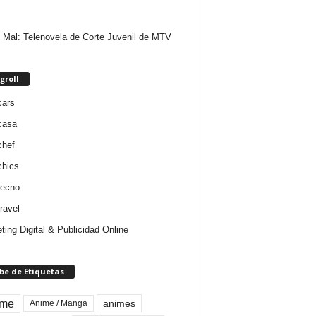
 Mal: Telenovela de Corte Juvenil de MTV
groll
cars
casa
chef
chics
tecno
ravel
ting Digital & Publicidad Online
be de Etiquetas
ime
animes
Anime / Manga