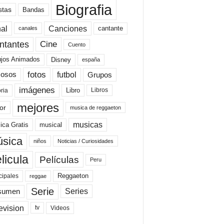
Biografia
stas
Bandas
al
Canciones
cantante
canales
Cine
ntantes
Cuento
ujos Animados
Disney
españa
fotos
futbol
Grupos
osos
imágenes
Libro
oria
Libros
mejores
or
musica de reggaeton
musicas
ica Gratis
musical
sica
niños
Noticias / Curiosidades
licula
Películas
Peru
Reggaeton
cipales
reggae
Serie
Series
sumen
evision
Videos
tv