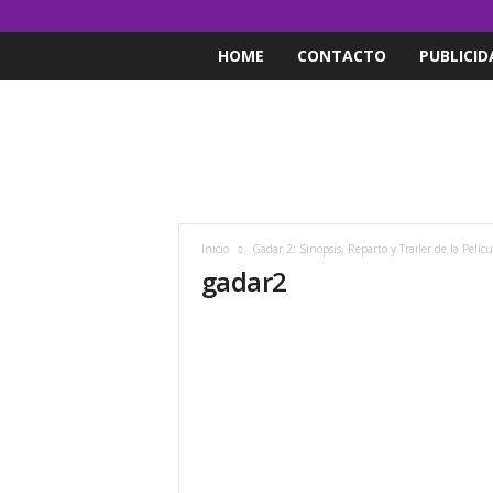
HOME
CONTACTO
PUBLICID
Inicio
Gadar 2: Sinopsis, Reparto y Trailer de la Pelícu
gadar2