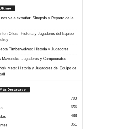
 Último
 nos va a extrañar: Sinopsis y Reparto de la
ton Oilers: Historia y Jugadores del Equipo
ockey
sota Timberwolves: Historia y Jugadores
s Mavericks: Jugadores y Campeonatos
ork Mets: Historia y Jugadores del Equipo de
all
 Más Destacado
703
656
ca
488
ulas
351
ntes