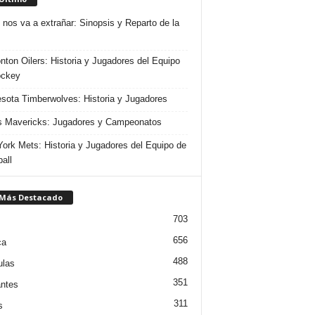
 nos va a extrañar: Sinopsis y Reparto de la
ton Oilers: Historia y Jugadores del Equipo
ockey
sota Timberwolves: Historia y Jugadores
s Mavericks: Jugadores y Campeonatos
ork Mets: Historia y Jugadores del Equipo de
all
 Más Destacado
703
656
ca
488
ulas
351
ntes
311
s