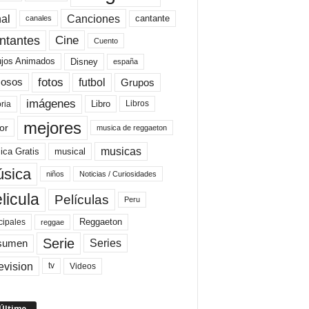
al
Canciones
cantante
canales
Cine
ntantes
Cuento
ujos Animados
Disney
españa
fotos
futbol
Grupos
osos
imágenes
Libro
oria
Libros
mejores
or
musica de reggaeton
musicas
ica Gratis
musical
sica
niños
Noticias / Curiosidades
licula
Películas
Peru
Reggaeton
cipales
reggae
Serie
Series
sumen
evision
Videos
tv
 Último