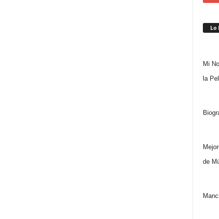
Lo
Mi No
la Pe
Biogr
Mejor
de Mú
Manch