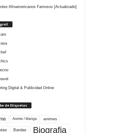
ntes Afroamericanos Famosos [Actualizado]
groll
cars
casa
chef
chics
tecno
ravel
ting Digital & Publicidad Online
be de Etiquetas
ime
animes
Anime / Manga
Biografia
stas
Bandas