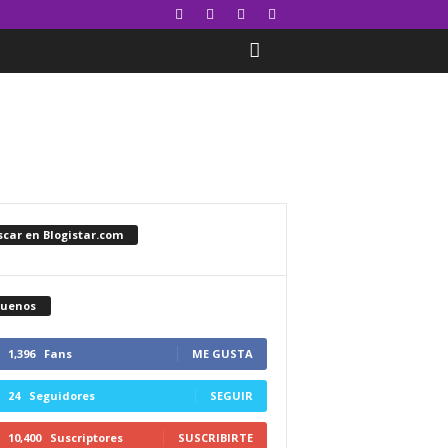
car en Blogistar.com
guenos
1,396
Fans
ME GUSTA
24
Seguidores
SEGUIR
10,400
Suscriptores
SUSCRIBIRTE