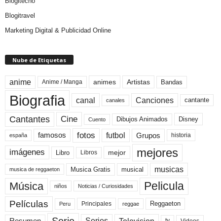
Blogitecno
Blogitravel
Marketing Digital & Publicidad Online
Nube de Etiquetas
anime
animes
Artistas
Bandas
Anime / Manga
Biografia
canal
Canciones
cantante
canales
Cine
Cantantes
Dibujos Animados
Disney
Cuento
fotos
futbol
Grupos
famosos
historia
españa
mejores
imágenes
mejor
Libro
Libros
musicas
Musica Gratis
musical
musica de reggaeton
Pelicula
Música
niños
Noticias / Curiosidades
Películas
Reggaeton
Principales
Peru
reggae
Serie
Television
Series
Resumen
Videos
tv