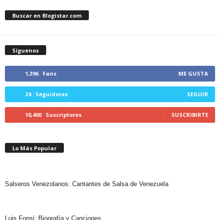
Buscar en Blogistar.com
Síguenos
1,396
Fans
ME GUSTA
24
Seguidores
SEGUIR
10,400
Suscriptores
SUSCRIBIRTE
Lo Más Popular
Salseros Venezolanos: Cantantes de Salsa de Venezuela
Luis Fonsi: Biografía y Canciones