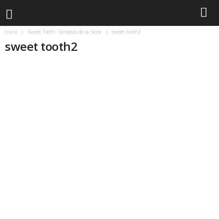
Inicio
Sweet Tooth: Sinopsis de la Serie
sweet tooth2
sweet tooth2