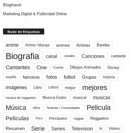
Blogitravel
Marketing Digital & Publicidad Online
Nube de Etiquetas
anime
animes
Artistas
Bandas
Anime / Manga
Biografia
canal
Canciones
cantante
canales
Cine
Cantantes
Dibujos Animados
Disney
Cuento
fotos
futbol
Grupos
famosos
historia
españa
mejores
imágenes
mejor
Libro
Libros
musicas
Musica Gratis
musical
musica de reggaeton
Pelicula
Música
niños
Noticias / Curiosidades
Películas
Reggaeton
Principales
Peru
reggae
Serie
Television
Series
Resumen
Videos
tv