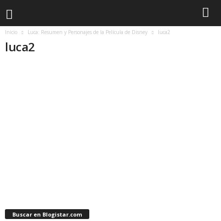
Inicio
Luca: Resumen y Personajes de la Película de Disney
luca2
luca2
Buscar en Blogistar.com