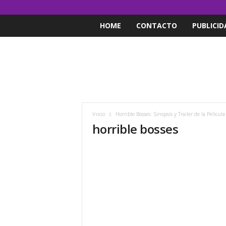
HOME
CONTACTO
PUBLICID
Inicio
Horrible Bosses: Sinopsis y Trailer de la Película
horrible bosses