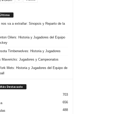
 Último
 nos va a extrañar: Sinopsis y Reparto de la
ton Oilers: Historia y Jugadores del Equipo
ockey
sota Timberwolves: Historia y Jugadores
s Mavericks: Jugadores y Campeonatos
ork Mets: Historia y Jugadores del Equipo de
all
 Más Destacado
703
656
ca
488
ulas