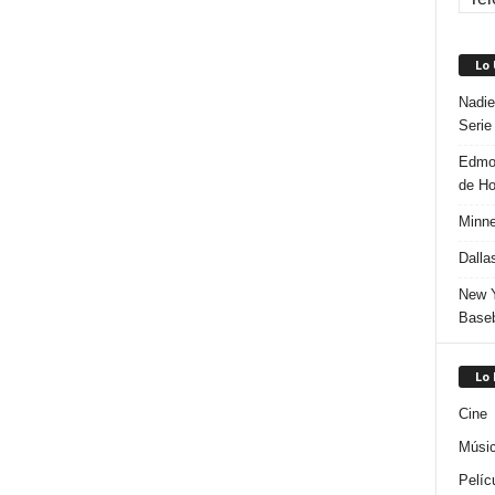
Lo
Nadie
Serie
Edmon
de H
Minne
Dalla
New Y
Baseb
Lo
Cine
Músi
Pelíc