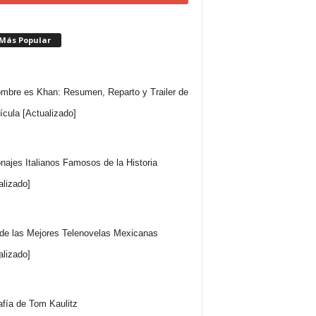
 Más Popular
mbre es Khan: Resumen, Reparto y Trailer de
lícula [Actualizado]
najes Italianos Famosos de la Historia
alizado]
 de las Mejores Telenovelas Mexicanas
alizado]
afía de Tom Kaulitz