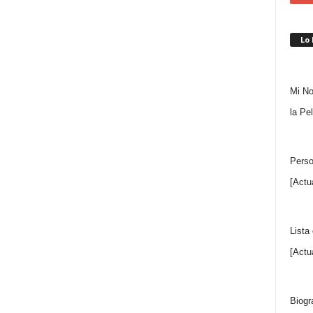
Lo
Mi No
la Pe
Perso
[Actu
Lista
[Actu
Biogr