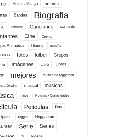
ime
animes
Anime / Manga
Biografia
stas
Bandas
al
Canciones
cantante
canales
Cine
ntantes
Cuento
ujos Animados
Disney
españa
fotos
futbol
Grupos
osos
imágenes
Libro
oria
Libros
mejores
or
musica de reggaeton
musicas
ica Gratis
musical
sica
niños
Noticias / Curiosidades
licula
Películas
Peru
Reggaeton
cipales
reggae
Serie
Series
sumen
evision
Videos
tv