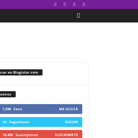
car en Blogistar.com
guenos
1,396
Fans
ME GUSTA
24
Seguidores
SEGUIR
10,400
Suscriptores
SUSCRIBIRTE