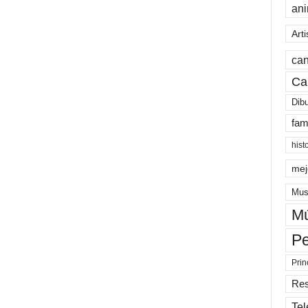
an
Arti
can
Ca
Dib
fam
hist
mej
Mus
Mú
Pe
Prin
Re
Tel