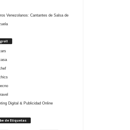
ros Venezolanos: Cantantes de Salsa de
uela
groll
cars
casa
chef
chics
tecno
ravel
ting Digital & Publicidad Online
be de Etiquetas