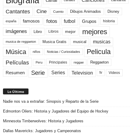
Biografia
canal
Canciones
cantante
Cine
Cantantes
Dibujos Animados
Disney
Cuento
fotos
futbol
Grupos
famosos
historia
españa
mejores
imágenes
mejor
Libro
Libros
musicas
Musica Gratis
musical
musica de reggaeton
Pelicula
Música
niños
Noticias / Curiosidades
Películas
Reggaeton
Principales
Peru
reggae
Serie
Television
Series
Resumen
Videos
tv
Lo Último
Nadie nos va a extrañar: Sinopsis y Reparto de la Serie
Edmonton Oilers: Historia y Jugadores del Equipo de Hockey
Minnesota Timberwolves: Historia y Jugadores
Dallas Mavericks: Jugadores y Campeonatos