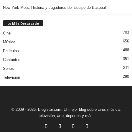
New York Mets: Historia y Jugadores del Equipo de Baseball
Lo Más Destacado
703
Cine
656
Música
488
Películas
351
Cantantes
311
Series
290
Television
© 2009 - 2026. Blogistar.com. El mejor blog sobre cine, música,
televisión, arte, deportes y más.