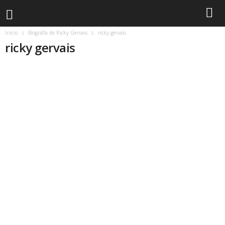
Inicio
Biografía de Ricky Gervais
ricky gervais
ricky gervais