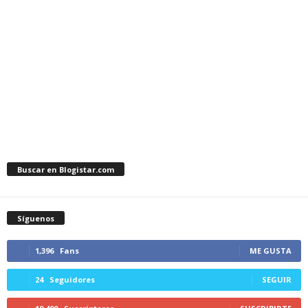
Buscar en Blogistar.com
Síguenos
1,396
Fans
ME GUSTA
24
Seguidores
SEGUIR