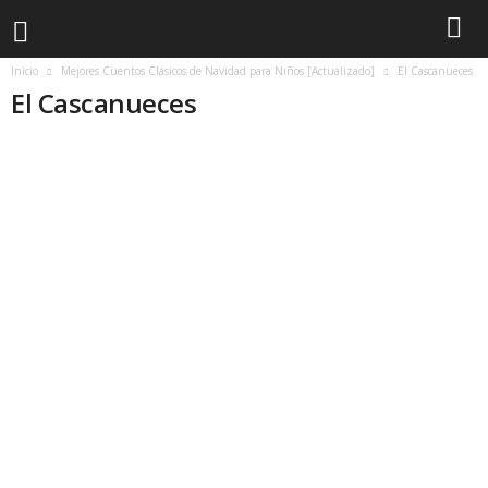
Inicio
Mejores Cuentos Clásicos de Navidad para Niños [Actualizado]
El Cascanueces
El Cascanueces