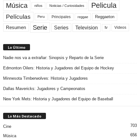
Pelicula
Música
niños
Noticias / Curiosidades
Películas
Reggaeton
Principales
Peru
reggae
Serie
Television
Series
Resumen
Videos
tv
Lo Último
Nadie nos va a extrañar: Sinopsis y Reparto de la Serie
Edmonton Oilers: Historia y Jugadores del Equipo de Hockey
Minnesota Timberwolves: Historia y Jugadores
Dallas Mavericks: Jugadores y Campeonatos
New York Mets: Historia y Jugadores del Equipo de Baseball
Lo Más Destacado
703
Cine
656
Música