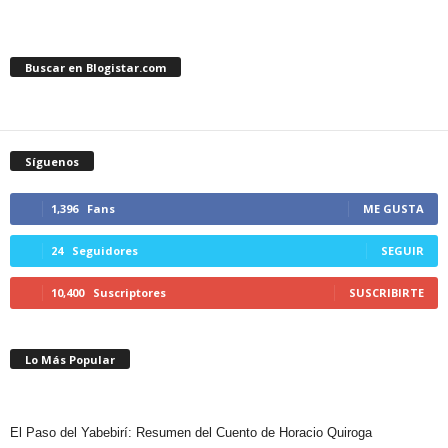
Buscar en Blogistar.com
Síguenos
1,396
Fans
ME GUSTA
24
Seguidores
SEGUIR
10,400
Suscriptores
SUSCRIBIRTE
Lo Más Popular
El Paso del Yabebirí: Resumen del Cuento de Horacio Quiroga