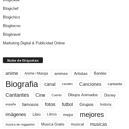
Blogichef
Blogichics
Blogitecno
Blogitravel
Marketing Digital & Publicidad Online
Nube de Etiquetas
anime
animes
Artistas
Bandas
Anime / Manga
Biografia
canal
Canciones
cantante
canales
Cine
Cantantes
Dibujos Animados
Disney
Cuento
fotos
futbol
Grupos
famosos
historia
españa
mejores
imágenes
mejor
Libro
Libros
musicas
Musica Gratis
musical
musica de reggaeton