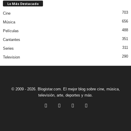
Lo Más Destacado
703
Cine
656
Música
488
Películas
351
Cantantes
311
Series
290
Television
© 2009 - 2026. Blogistar.com. El mejor blog sobre cine, música,
televisión, arte, deportes y más.