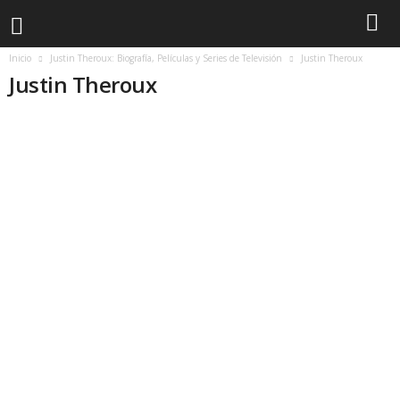
Inicio
Justin Theroux: Biografía, Películas y Series de Televisión
Justin Theroux
Justin Theroux