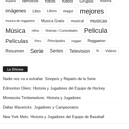
fotos
futbol
Grupos
famosos
historia
españa
mejores
imágenes
mejor
Libro
Libros
musicas
Musica Gratis
musical
musica de reggaeton
Pelicula
Música
niños
Noticias / Curiosidades
Películas
Reggaeton
Principales
Peru
reggae
Serie
Television
Series
Resumen
Videos
tv
Lo Último
Nadie nos va a extrañar: Sinopsis y Reparto de la Serie
Edmonton Oilers: Historia y Jugadores del Equipo de Hockey
Minnesota Timberwolves: Historia y Jugadores
Dallas Mavericks: Jugadores y Campeonatos
New York Mets: Historia y Jugadores del Equipo de Baseball