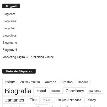
Blogroll
Blogicars
Blogicasa
Blogichef
Blogichics
Blogitecno
Blogitravel
Marketing Digital & Publicidad Online
Nube de Etiquetas
anime
animes
Artistas
Bandas
Anime / Manga
Biografia
canal
Canciones
cantante
canales
Cine
Cantantes
Dibujos Animados
Disney
Cuento