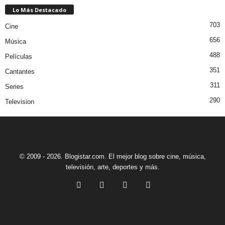
Lo Más Destacado
703
Cine
656
Música
488
Películas
351
Cantantes
311
Series
290
Television
© 2009 - 2026. Blogistar.com. El mejor blog sobre cine, música,
televisión, arte, deportes y más.