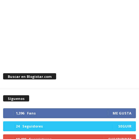
Buscar en Blogistar.com
Síguenos
1,396
Fans
ME GUSTA
24
Seguidores
SEGUIR