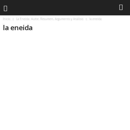
Inicio
La Eneida: Autor, Resumen, Argumento y Análisis
la eneida
la eneida