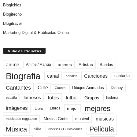
Blogichics
Blogitecno
Blogitravel
Marketing Digital & Publicidad Online
Nube de Etiquetas
anime
animes
Artistas
Bandas
Anime / Manga
Biografia
canal
Canciones
cantante
canales
Cine
Cantantes
Dibujos Animados
Disney
Cuento
fotos
futbol
Grupos
famosos
historia
españa
mejores
imágenes
mejor
Libro
Libros
musicas
Musica Gratis
musical
musica de reggaeton
Pelicula
Música
niños
Noticias / Curiosidades