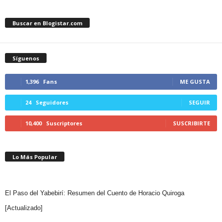
Buscar en Blogistar.com
Síguenos
1,396
Fans
ME GUSTA
24
Seguidores
SEGUIR
10,400
Suscriptores
SUSCRIBIRTE
Lo Más Popular
El Paso del Yabebirí: Resumen del Cuento de Horacio Quiroga
[Actualizado]