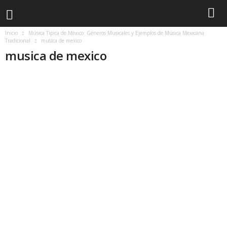
Inicio
Música Típica de México: Géneros Musicales y Ejemplos de Música Mexicana
Tradicional
musica de mexico
musica de mexico