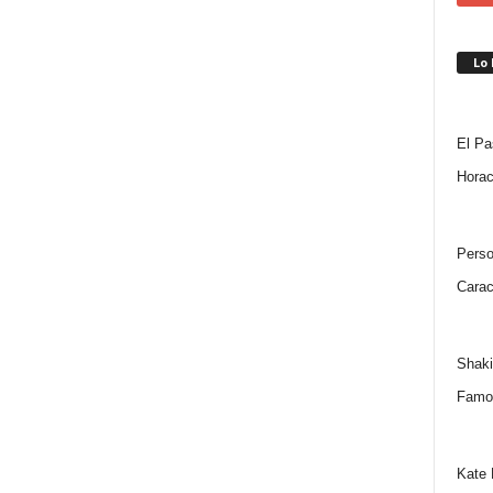
Lo
El Pa
Horac
Perso
Carac
Shaki
Famo
Kate 