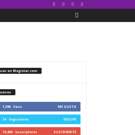
car en Blogistar.com
guenos
1,396
Fans
ME GUSTA
24
Seguidores
SEGUIR
10,400
Suscriptores
SUSCRIBIRTE