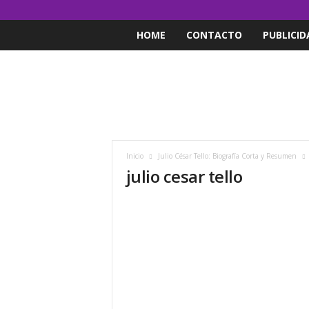
HOME
CONTACTO
PUBLICID
Inicio
Julio César Tello: Biografía Corta y Resumen
julio cesar tello