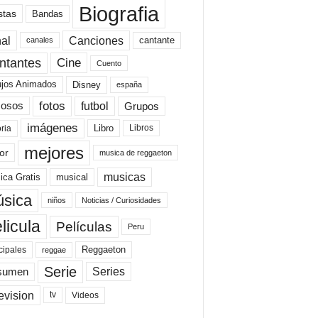
Biografia
stas
Bandas
al
Canciones
cantante
canales
Cine
ntantes
Cuento
ujos Animados
Disney
españa
fotos
futbol
Grupos
osos
imágenes
Libro
oria
Libros
mejores
or
musica de reggaeton
musicas
ica Gratis
musical
sica
niños
Noticias / Curiosidades
licula
Películas
Peru
Reggaeton
cipales
reggae
Serie
Series
sumen
evision
Videos
tv