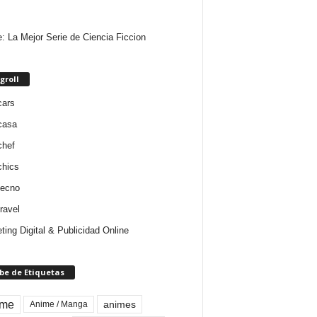
e: La Mejor Serie de Ciencia Ficcion
groll
cars
casa
chef
chics
tecno
ravel
ting Digital & Publicidad Online
be de Etiquetas
ime
animes
Anime / Manga