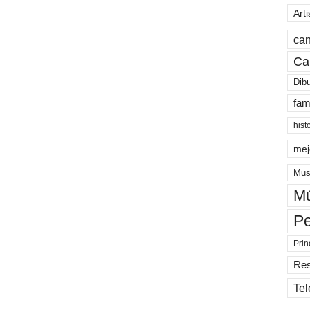
Arti
can
Ca
Dib
fam
hist
mej
Mus
Mú
Pe
Prin
Re
Tel