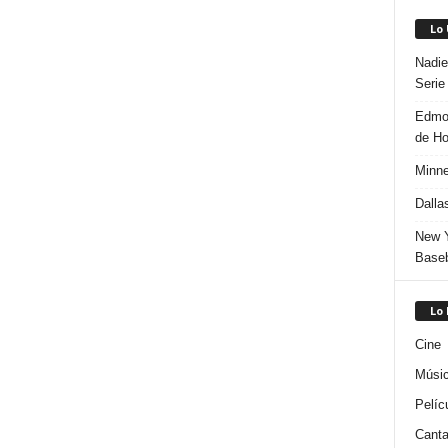
Lo
Nadie
Serie
Edmon
de H
Minne
Dalla
New Y
Baseb
Lo
Cine
Músi
Pelíc
Canta