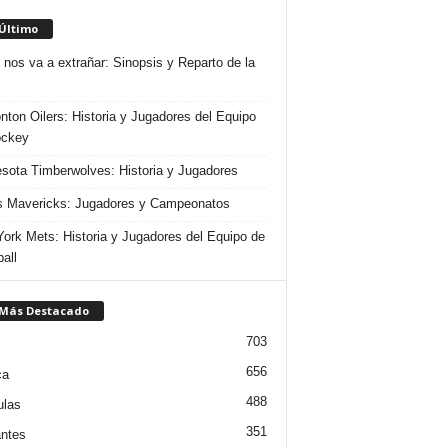
 Último
 nos va a extrañar: Sinopsis y Reparto de la
ton Oilers: Historia y Jugadores del Equipo
ockey
sota Timberwolves: Historia y Jugadores
s Mavericks: Jugadores y Campeonatos
ork Mets: Historia y Jugadores del Equipo de
all
 Más Destacado
703
656
ca
488
ulas
351
ntes