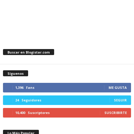
Buscar en Blogistar.com
Síguenos
1,396
Fans
ME GUSTA
24
Seguidores
SEGUIR
10,400
Suscriptores
SUSCRIBIRTE
Lo Más Popular