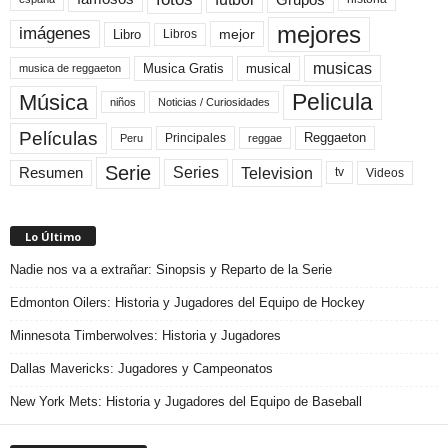
mejores
imágenes
mejor
Libro
Libros
musicas
Musica Gratis
musical
musica de reggaeton
Pelicula
Música
niños
Noticias / Curiosidades
Películas
Reggaeton
Principales
Peru
reggae
Serie
Television
Series
Resumen
Videos
tv
Lo Último
Nadie nos va a extrañar: Sinopsis y Reparto de la Serie
Edmonton Oilers: Historia y Jugadores del Equipo de Hockey
Minnesota Timberwolves: Historia y Jugadores
Dallas Mavericks: Jugadores y Campeonatos
New York Mets: Historia y Jugadores del Equipo de Baseball