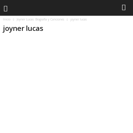
Inicio
Joyner Lucas: Biografía y Canciones
joyner lucas
joyner lucas