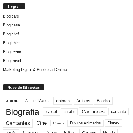
Blogroll
Blogicars
Blogicasa
Blogichef
Blogichics
Blogitecno
Blogitravel
Marketing Digital & Publicidad Online
Nube de Etiquetas
anime
animes
Artistas
Bandas
Anime / Manga
Biografia
canal
Canciones
cantante
canales
Cine
Cantantes
Dibujos Animados
Disney
Cuento
fotos
futbol
Grupos
famosos
historia
españa