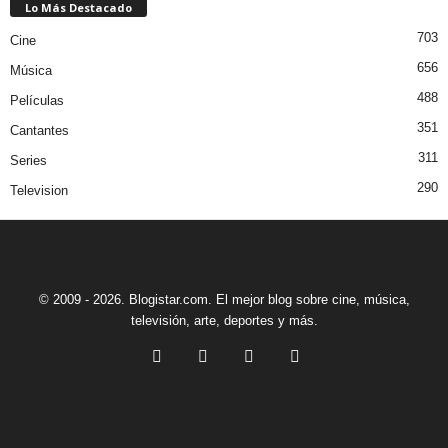
Lo Más Destacado
703
Cine
656
Música
488
Películas
351
Cantantes
311
Series
290
Television
© 2009 - 2026. Blogistar.com. El mejor blog sobre cine, música,
televisión, arte, deportes y más.