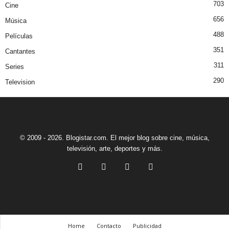
703
Cine
656
Música
488
Películas
351
Cantantes
311
Series
290
Television
© 2009 - 2026. Blogistar.com. El mejor blog sobre cine, música,
televisión, arte, deportes y más.
Home
Contacto
Publicidad