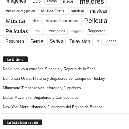
mejores
imágenes
mejor
Libro
Libros
musicas
Musica Gratis
musical
musica de reggaeton
Pelicula
Música
niños
Noticias / Curiosidades
Películas
Reggaeton
Principales
Peru
reggae
Serie
Television
Series
Resumen
Videos
tv
Lo Último
Nadie nos va a extrañar: Sinopsis y Reparto de la Serie
Edmonton Oilers: Historia y Jugadores del Equipo de Hockey
Minnesota Timberwolves: Historia y Jugadores
Dallas Mavericks: Jugadores y Campeonatos
New York Mets: Historia y Jugadores del Equipo de Baseball
Lo Más Destacado