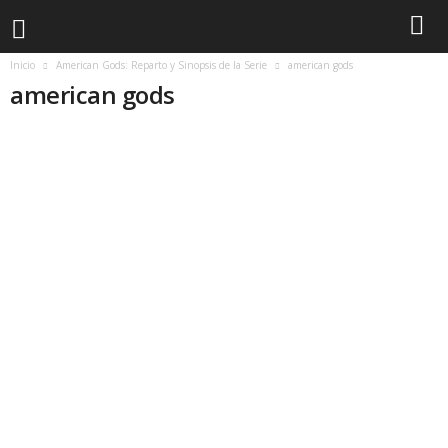
Inicio
American Gods: Reparto y Sinopsis de la Serie
american gods
american gods