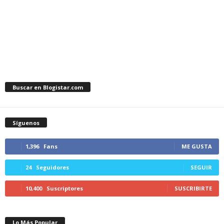
Buscar en Blogistar.com
Síguenos
1,396
Fans
ME GUSTA
24
Seguidores
SEGUIR
10,400
Suscriptores
SUSCRIBIRTE
Lo Más Popular