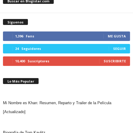
Buscar en Blogistar.com
Síguenos
1,396
Fans
ME GUSTA
24
Seguidores
SEGUIR
10,400
Suscriptores
SUSCRIBIRTE
Lo Más Popular
Mi Nombre es Khan: Resumen, Reparto y Trailer de la Película
[Actualizado]
Biografía de Tom Kaulitz