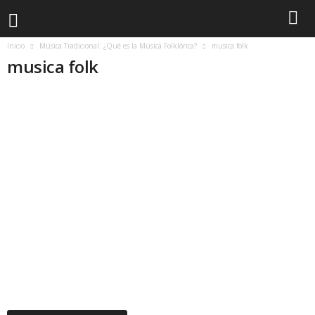
Inicio
Música Tradicional: ¿Qué es la Música Folklórica?
musica folk
musica folk