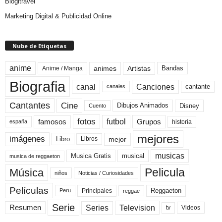
Blogitravel
Marketing Digital & Publicidad Online
Nube de Etiquetas
anime
animes
Artistas
Bandas
Anime / Manga
Biografia
canal
Canciones
cantante
canales
Cine
Cantantes
Dibujos Animados
Disney
Cuento
fotos
futbol
Grupos
famosos
historia
españa
mejores
imágenes
mejor
Libro
Libros
musicas
Musica Gratis
musical
musica de reggaeton
Pelicula
Música
niños
Noticias / Curiosidades
Películas
Reggaeton
Principales
Peru
reggae
Serie
Television
Series
Resumen
Videos
tv